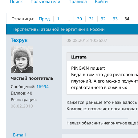
Поиск
Пользователи
Правила
Войти
Страницы:
Пред.
1
...
30
31
32
33
34
Перспективы атомной энергетики в России
Техрук
08.08.2013 10:36:07
Цитата
PINGVIN пишет:
Беда в том что для реаторов 
Частый посетитель
плутоний. А его можно получи
Сообщений:
16994
отработанного в обычных
Баллов:
40
Регистрация:
Кажется раньше это называлось
06.02.2010
Комплекс позволяет организовать
Нельзя объяснить непонятное еще
E-mail