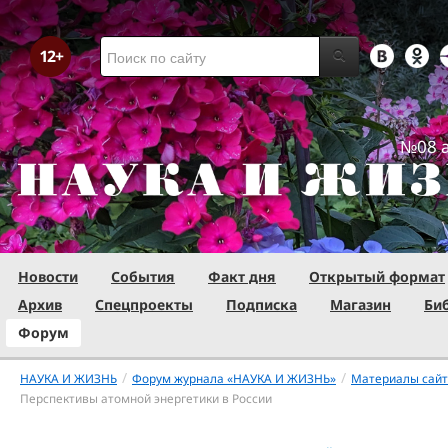
№08 а
Новости
События
Факт дня
Открытый формат
Архив
Спецпроекты
Подписка
Магазин
Би
Форум
/
/
НАУКА И ЖИЗНЬ
Форум журнала «НАУКА И ЖИЗНЬ»
Материалы сай
Перспективы атомной энергетики в России