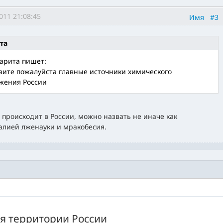
011 21:08:45
Имя
#3
та
арита пишет:
вите пожалуйста главные источники химического
жения России
то происходит в России, можно назвать не иначе как
алией лженауки и мракобесия.
я территории России