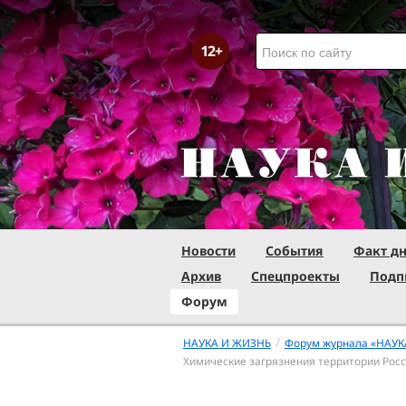
Новости
События
Факт д
Архив
Спецпроекты
Подп
Форум
/
НАУКА И ЖИЗНЬ
Форум журнала «НАУК
Химические загрязнения территории Рос