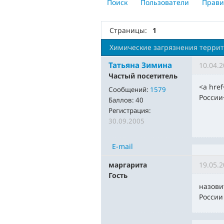
Поиск
Пользователи
Прави
Страницы:
1
Химические загрязнения террит
Татьяна Зимина
10.04.2
Частый посетитель
<a hre
Сообщений:
1579
России
Баллов:
40
Регистрация:
30.09.2005
E-mail
маргарита
19.05.2
Гость
назови
России