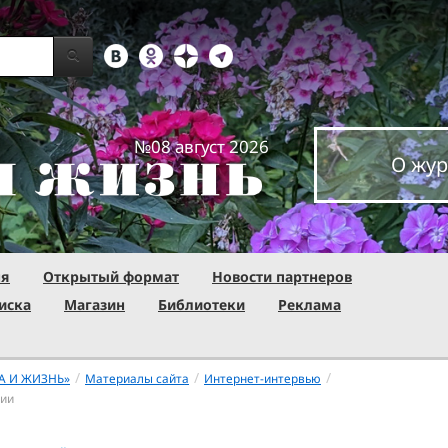
№08 август 2026
О жур
ня
Открытый формат
Новости партнеров
иска
Магазин
Библиотеки
Реклама
/
/
/
А И ЖИЗНЬ»
Материалы сайта
Интернет-интервью
сии