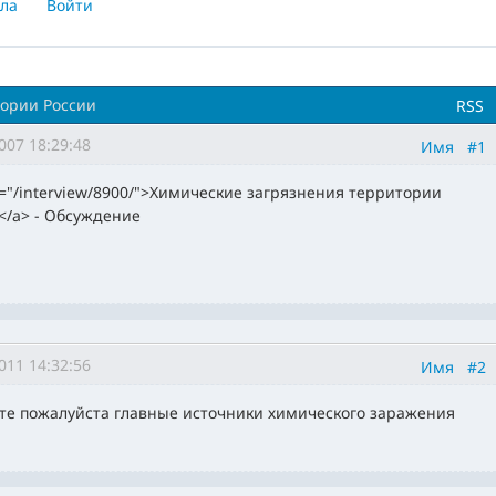
ла
Войти
ории России
RSS
007 18:29:48
Имя
#1
f="/interview/8900/">Химические загрязнения территории
</a> - Обсуждение
011 14:32:56
Имя
#2
те пожалуйста главные источники химического заражения