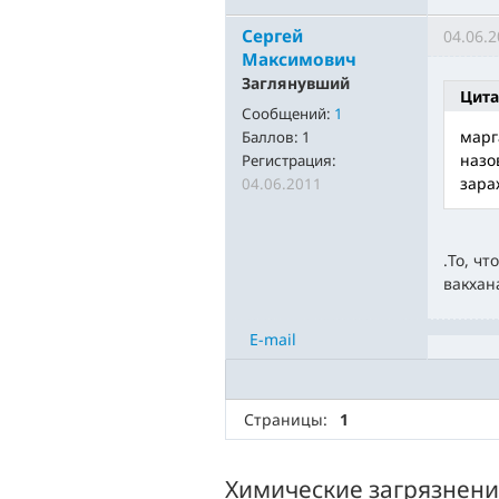
Сергей
04.06.2
Максимович
Заглянувший
Цита
Сообщений:
1
марг
Баллов:
1
назо
Регистрация:
зара
04.06.2011
.То, ч
вакхан
E-mail
Страницы:
1
Химические загрязнени