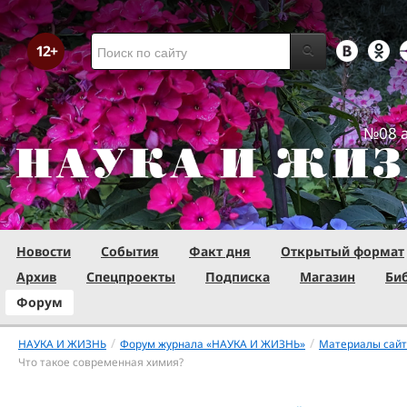
№08 а
Новости
События
Факт дня
Открытый формат
Архив
Спецпроекты
Подписка
Магазин
Би
Форум
/
/
НАУКА И ЖИЗНЬ
Форум журнала «НАУКА И ЖИЗНЬ»
Материалы сай
Что такое современная химия?