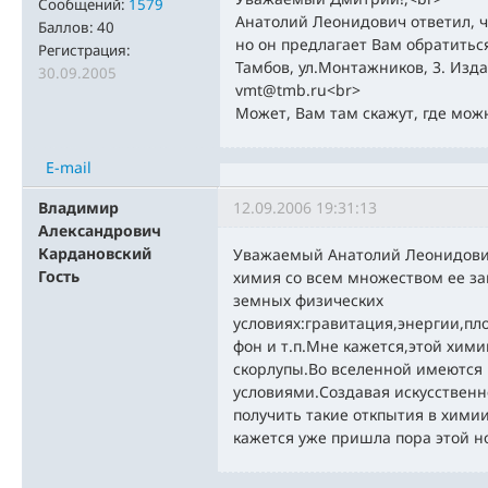
Сообщений:
1579
Анатолий Леонидович ответил, чт
Баллов:
40
но он предлагает Вам обратитьс
Регистрация:
Тамбов, ул.Монтажников, 3. Изда
30.09.2005
vmt@tmb.ru<br>
Может, Вам там скажут, где мож
E-mail
Владимир
12.09.2006 19:31:13
Александрович
Кардановский
Уважаемый Анатолий Леонидови
Гость
химия со всем множеством ее за
земных физических
условиях:гравитация,энергии,п
фон и т.п.Мне кажется,этой хим
скорлупы.Во вселенной имеются 
условиями.Создавая искусственн
получить такие откпытия в хими
кажется уже пришла пора этой н