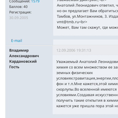
Сообщений:
1579
Анатолий Леонидович ответил, чт
Баллов:
40
но он предлагает Вам обратитьс
Регистрация:
Тамбов, ул.Монтажников, 3. Изда
30.09.2005
vmt@tmb.ru<br>
Может, Вам там скажут, где мож
E-mail
Владимир
12.09.2006 19:31:13
Александрович
Кардановский
Уважаемый Анатолий Леонидови
Гость
химия со всем множеством ее за
земных физических
условиях:гравитация,энергии,п
фон и т.п.Мне кажется,этой хим
скорлупы.Во вселенной имеются 
условиями.Создавая искусственн
получить такие откпытия в хими
кажется уже пришла пора этой н