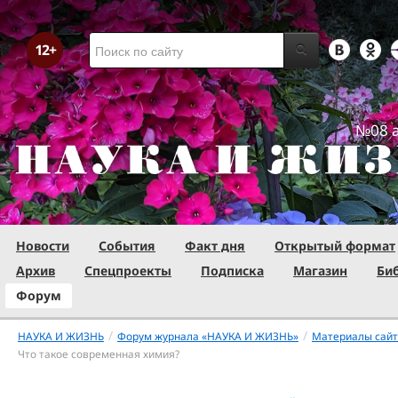
№08 а
Новости
События
Факт дня
Открытый формат
Архив
Спецпроекты
Подписка
Магазин
Би
Форум
/
/
НАУКА И ЖИЗНЬ
Форум журнала «НАУКА И ЖИЗНЬ»
Материалы сай
Что такое современная химия?