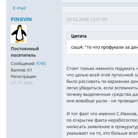
E-mail
PINGVIN
23.02.2008 13:51:03
Цитата
сашА: "то что профукали за де
Постоянный
посетитель
Сообщений:
9785
Стоит только немного подумать 
Баллов:
61
что целью всей этой путиснкой з
Регистрация:
было рассовать по карманам ден
27.11.2005
легко убедиться, если вспомнить
почему выделенные средства дал
они вовобще ушли - не проводит
И тот факт что именно С.Иванов
по открытии факта неработоспо
написать заявление в прокуратур
указывает на то, кто больше все