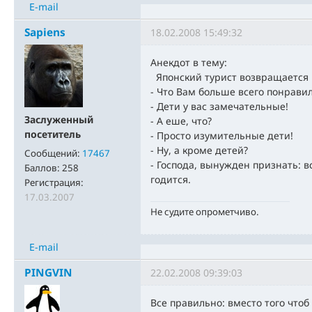
E-mail
Sapiens
18.02.2008 15:49:32
Анекдот в тему:
Японский турист возвращается 
- Что Вам больше всего понравил
- Дети у вас замечательные!
Заслуженный
- А еше, что?
посетитель
- Просто изумительные дети!
- Ну, а кроме детей?
Сообщений:
17467
- Господа, вынужден признать: в
Баллов:
258
годится.
Регистрация:
17.03.2007
Не судите опрометчиво.
E-mail
PINGVIN
22.02.2008 09:39:03
Все правильно: вместо того что