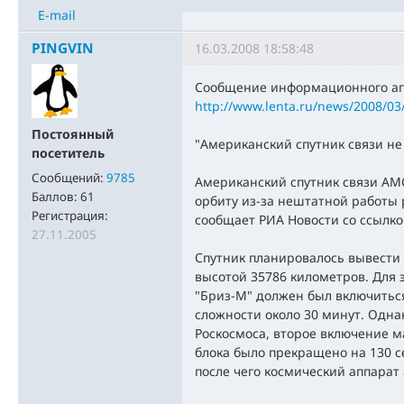
E-mail
PINGVIN
16.03.2008 18:58:48
Сообщение информационного аг
http://www.lenta.ru/news/2008/03
Постоянный
"Американский спутник связи не
посетитель
Сообщений:
9785
Американский спутник связи АМС
Баллов:
61
орбиту из-за нештатной работы 
Регистрация:
сообщает РИА Новости со ссылко
27.11.2005
Спутник планировалось вывести 
высотой 35786 километров. Для э
"Бриз-М" должен был включиться
сложности около 30 минут. Одна
Роскосмоса, второе включение м
блока было прекращено на 130 
после чего космический аппарат