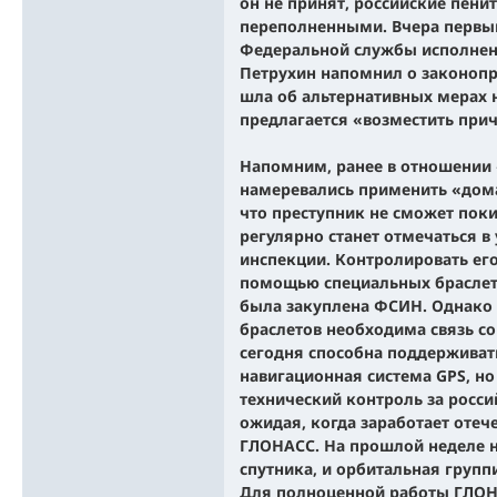
он не принят, российские пен
переполненными. Вчера первы
Федеральной службы исполнен
Петрухин напомнил о законопр
шла об альтернативных мерах н
предлагается «возместить при
Напомним, ранее в отношении 
намеревались применить «дома
что преступник не сможет пок
регулярно станет отмечаться в
инспекции. Контролировать ег
помощью специальных браслет
была закуплена ФСИН. Однако
браслетов необходима связь со
сегодня способна поддерживат
навигационная система GPS, но
технический контроль за рос
ожидая, когда заработает отеч
ГЛОНАСС. На прошлой неделе н
спутника, и орбитальная групп
Для полноценной работы ГЛОН