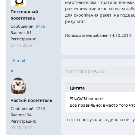
изготовителям - тратили денеж
развешивание икон по всем каби
Постоянный
для окропления ракет, на подъем
посетитель
результат.
Сообщений:
9785
Баллов:
61
Пользователь забанен 14.10.2014
Регистрация:
27.11.2005
E-mail
*
22.02.2008 09:54:12
Цитата
PINGVIN пишет:
Частый посетитель
Все правильно: вместо того чт
Сообщений:
2283
Баллов:
34
то что профукали за деньги не к
Регистрация:
03.10.2007