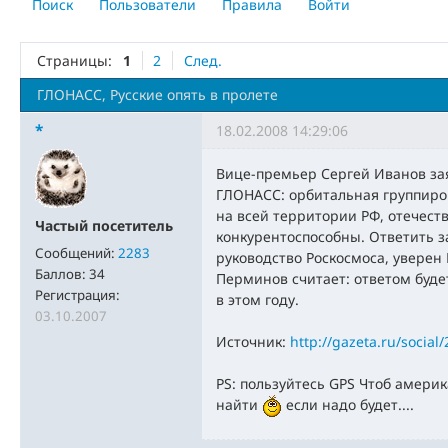
Поиск
Пользователи
Правила
Войти
Страницы:
1
2
След.
ГЛОНАСС, Русские опять в пролете
*
18.02.2008 14:29:06
Вице-премьер Сергей Иванов за
ГЛОНАСС: орбитальная группиров
на всей территории РФ, отечест
Частый посетитель
конкурентоспособны. Ответить з
Сообщений:
2283
руководство Роскосмоса, уверен
Баллов:
34
Перминов считает: ответом буде
Регистрация:
в этом году.
03.10.2007
Источник:
http://gazeta.ru/socia
PS: пользуйтесь GPS Чтоб америк
найти
если надо будет....