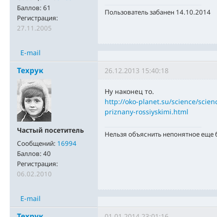
Баллов:
61
Пользователь забанен 14.10.2014
Регистрация:
27.11.2005
E-mail
Техрук
26.12.2013 15:40:18
Ну наконец то.
http://oko-planet.su/science/scien
priznany-rossiyskimi.html
Частый посетитель
Нельзя объяснить непонятное еще
Сообщений:
16994
Баллов:
40
Регистрация:
06.02.2010
E-mail
Техрук
01.01.2014 23:01:16