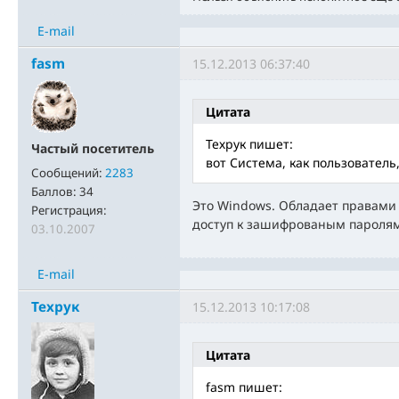
E-mail
fasm
15.12.2013 06:37:40
Цитата
Техрук пишет:
Частый посетитель
вот Система, как пользователь,
Сообщений:
2283
Баллов:
34
Это Windows. Обладает правами
Регистрация:
доступ к зашифрованым паролям
03.10.2007
E-mail
Техрук
15.12.2013 10:17:08
Цитата
fasm пишет: