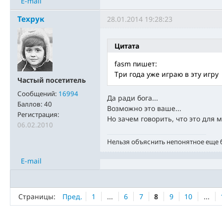
E-mail
Техрук
28.01.2014 19:28:23
Цитата
fasm пишет:
Три года уже играю в эту игру
Частый посетитель
Сообщений:
16994
Да ради бога...
Баллов:
40
Возможно это ваше...
Регистрация:
Но зачем говорить, что это для 
06.02.2010
Нельзя объяснить непонятное еще
E-mail
Страницы:
Пред.
1
...
6
7
8
9
10
...