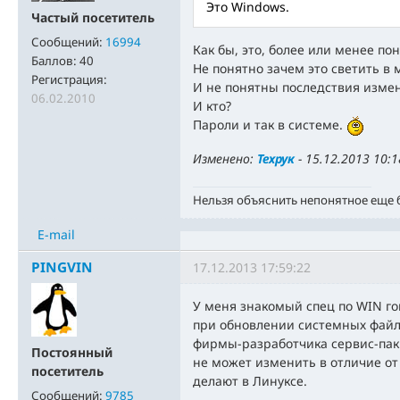
Это Windows.
Частый посетитель
Сообщений:
16994
Как бы, это, более или менее пон
Баллов:
40
Не понятно зачем это светить 
Регистрация:
И не понятны последствия изме
06.02.2010
И кто?
Пароли и так в системе.
Изменено:
Техрук
-
15.12.2013 10:1
Нельзя объяснить непонятное еще
E-mail
PINGVIN
17.12.2013 17:59:22
У меня знакомый спец по WIN го
при обновлении системных файлов
фирмы-разработчика сервис-паки
Постоянный
не может изменить в отличие от 
посетитель
делают в Линуксе.
Сообщений:
9785