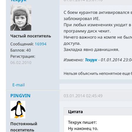
С боем курантов активировался 
заблокировал ИЕ.
При любых изменениях уходит в 
программу диск чекит.
Частый посетитель
Ничего важного на компе не был
доступа.
Сообщений:
16994
Закладка явно давнишняя.
Баллов:
40
Регистрация:
Изменено:
Техрук
-
01.01.2014 23:0
06.02.2010
Нельзя объяснить непонятное еще
E-mail
PINGVIN
03.01.2014 02:45:49
Цитата
Техрук пишет:
Постоянный
Ну наконец то.
посетитель