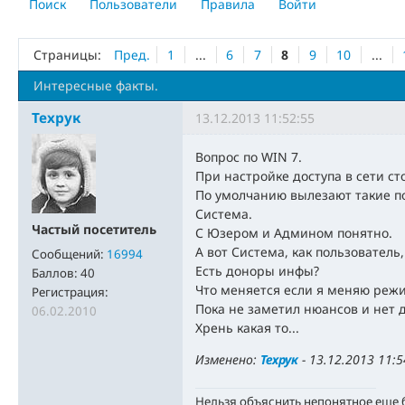
Поиск
Пользователи
Правила
Войти
Страницы:
Пред.
1
...
6
7
8
9
10
...
Интересные факты.
Техрук
13.12.2013 11:52:55
Вопрос по WIN 7.
При настройке доступа в сети с
По умолчанию вылезают такие п
Система.
Частый посетитель
С Юзером и Админом понятно.
А вот Система, как пользователь,
Сообщений:
16994
Есть доноры инфы?
Баллов:
40
Что меняется если я меняю режи
Регистрация:
Пока не заметил нюансов и нет д
06.02.2010
Хрень какая то...
Изменено:
Техрук
-
13.12.2013 11:5
Нельзя объяснить непонятное еще