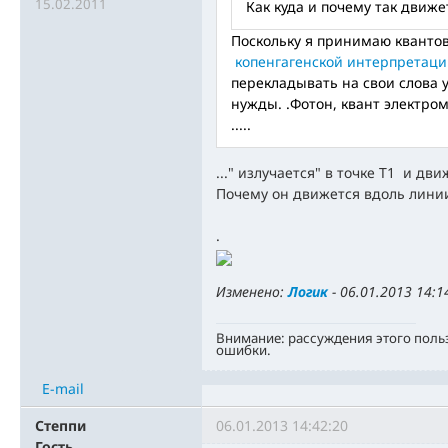
15.02.2011
Как куда и почему так движе
Поскольку я принимаю квантов
копенгагенской интерпретац
перекладывать на свои слова у
нужды. .Фотон, квант электром
.....
..." излучается" в точке Т1 и дви
Почему он движется вдоль линии Т
.
Изменено:
Логик
-
06.01.2013 14:1
Внимание: рассуждения этого поль
ошибки.
E-mail
Степпи
06.01.2013 14:42:20
Гость