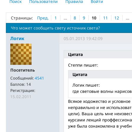
Поиск
Пользователи
Правила
Войти
Страницы:
Пред.
1
...
8
9
10
11
12
...
Что может сообщить свету источник света?
Логик
05.01.2013 19:42:09
Цитата
Степпи пишет:
Посетитель
Цитата
Сообщений:
4541
Баллов:
14
Логик пишет:
Регистрация:
где световые волны нарисо
15.02.2011
Всякое ходожество и условно
неправильно и не использоват
цели). Ваша цель мне неизвес
курсами лекций проффессиона
уже была ознакомлена в учебн