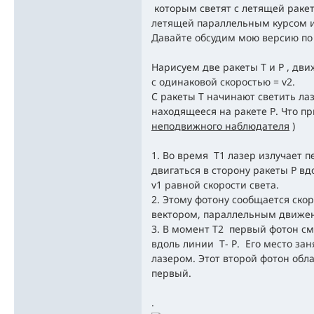
которым светят с летящей ракеты
летящей параллельным курсом и 
Давайте обсудим мою версию по
Нарисуем две ракеты T и Р , д
с одинаковой скоростью = v2.
С ракеты Т начинают светить ла
находящееся на ракете Р. Что пр
неподвижного наблюдателя
)
1. Во время Т1 лазер излучает 
двигаться в сторону ракеты Р вд
v1 равной скорости света.
2. Этому фотону сообщается скор
вектором, параллельным движен
3. В момент Т2 первый фотон см
вдоль линии Т- Р. Его место за
лазером. Этот второй фотон обл
первый.
.