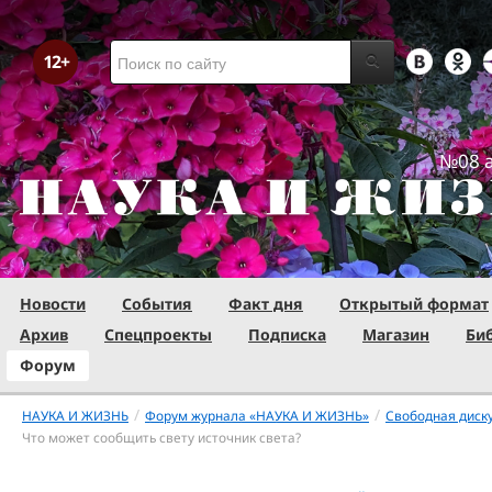
№08 а
Новости
События
Факт дня
Открытый формат
Архив
Спецпроекты
Подписка
Магазин
Би
Форум
/
/
НАУКА И ЖИЗНЬ
Форум журнала «НАУКА И ЖИЗНЬ»
Свободная диск
Что может сообщить свету источник света?