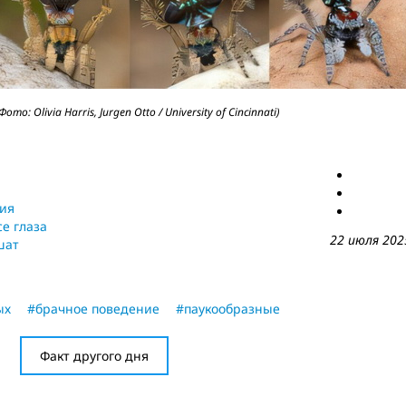
: Olivia Harris, Jurgen Otto / University of Cincinnati)
рия
се глаза
22 июля 202
шат
ых
#брачное поведение
#паукообразные
Факт другого дня