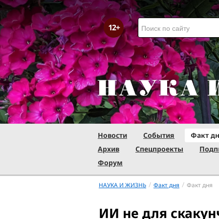
Новости
События
Факт д
Архив
Спецпроекты
Подп
Форум
/
/
НАУКА И ЖИЗНЬ
Факт дня
Факт дня
ИИ не для скаку