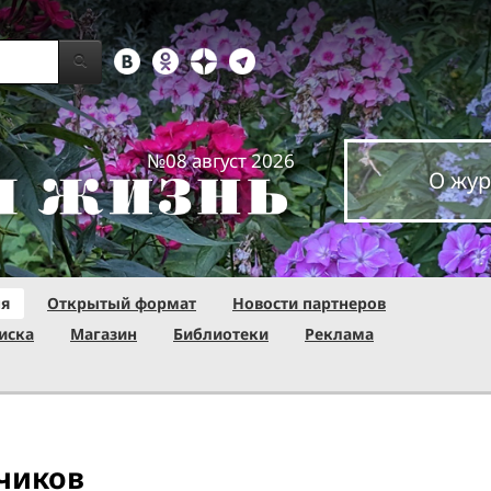
№08 август 2026
О жур
ня
Открытый формат
Новости партнеров
иска
Магазин
Библиотеки
Реклама
нчиков