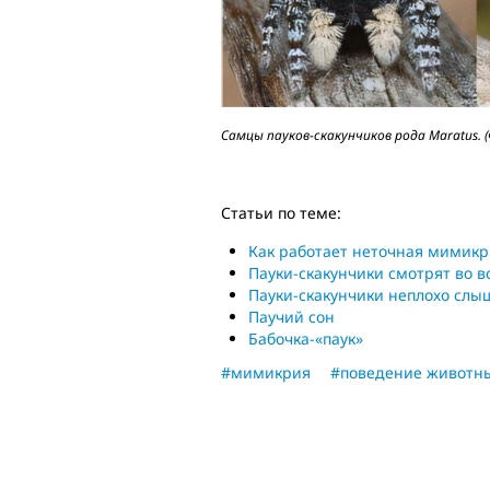
Самцы пауков-скакунчиков рода Maratus. (Фото
Статьи по теме:
Как работает неточная мимик
Пауки-скакунчики смотрят во в
Пауки-скакунчики неплохо слы
Паучий сон
Бабочка-«паук»
#мимикрия
#поведение животн