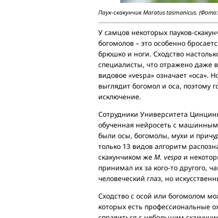
Паук-скакунчик Maratus tasmanicus. (Фото:
У самцов некоторых пауков-скаку
богомолов – это особенно бросаетс
брюшко и ноги. Сходство настольк
специалисты, что отражено даже в
видовое «vespa» означает «оса». Н
выглядит богомол и оса, поэтому г
исключение.
Сотрудники Университета Цинцинн
обученная нейросеть с машинным 
были осы, богомолы, мухи и причу
только 13 видов алгоритм распозн
скакунчиком же
M. vespa
и некотор
принимал их за кого-то другого, ч
человеческий глаз, но искусственн
Сходство с осой или богомолом мо
которых есть профессиональные ох
справиться с небольшим скакунчик