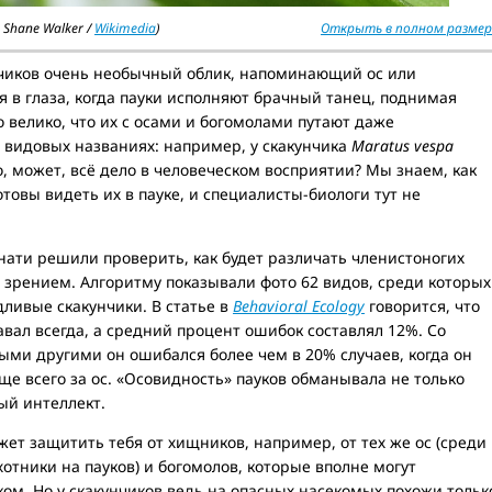
 Shane Walker /
Wikimedia
)
Открыть в полном размер
нчиков очень необычный облик, напоминающий ос или
я в глаза, когда пауки исполняют брачный танец, поднимая
о велико, что их с осами и богомолами путают даже
 видовых названиях: например, у скакунчика
Maratus vespa
о, может, всё дело в человеческом восприятии? Мы знаем, как
отовы видеть их в пауке, и специалисты-биологи тут не
ати решили проверить, как будет различать членистоногих
зрением. Алгоритму показывали фото 62 видов, среди которых
дливые скакунчики. В статье в
Behavioral Ecology
говорится, что
авал всегда, а средний процент ошибок составлял 12%. Со
ыми другими он ошибался более чем в 20% случаев, когда он
аще всего за ос. «Осовидность» пауков обманывала не только
ый интеллект.
жет защитить тебя от хищников, например, от тех же ос (среди
отники на пауков) и богомолов, которые вполне могут
ом. Но у скакунчиков ведь на опасных насекомых похожи тольк