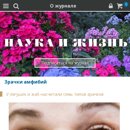
0
О журнале




Подписаться на журнал
Зрачки амфибий
У лягушек и жаб насчитали семь типов зрачков