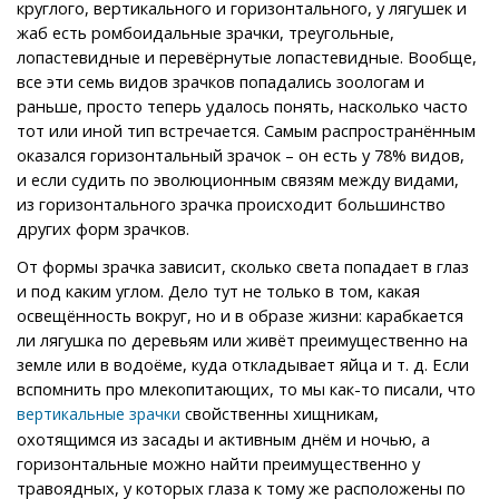
круглого, вертикального и горизонтального, у лягушек и
жаб есть ромбоидальные зрачки, треугольные,
лопастевидные и перевёрнутые лопастевидные. Вообще,
все эти семь видов зрачков попадались зоологам и
раньше, просто теперь удалось понять, насколько часто
тот или иной тип встречается. Самым распространённым
оказался горизонтальный зрачок – он есть у 78% видов,
и если судить по эволюционным связям между видами,
из горизонтального зрачка происходит большинство
других форм зрачков.
От формы зрачка зависит, сколько света попадает в глаз
и под каким углом. Дело тут не только в том, какая
освещённость вокруг, но и в образе жизни: карабкается
ли лягушка по деревьям или живёт преимущественно на
земле или в водоёме, куда откладывает яйца и т. д. Если
вспомнить про млекопитающих, то мы как-то писали, что
свойственны хищникам,
вертикальные зрачки
охотящимся из засады и активным днём и ночью, а
горизонтальные можно найти преимущественно у
травоядных, у которых глаза к тому же расположены по