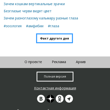
Зачем кошкам вертикальные зрачки
Безглазые черви видят цвет
Зачем разноглазому кальмару разные глаза
#зоология
#амфибии
#глаза
Факт другого дня
О проекте
Реклама
Архив
Полная версия
Контактная информация