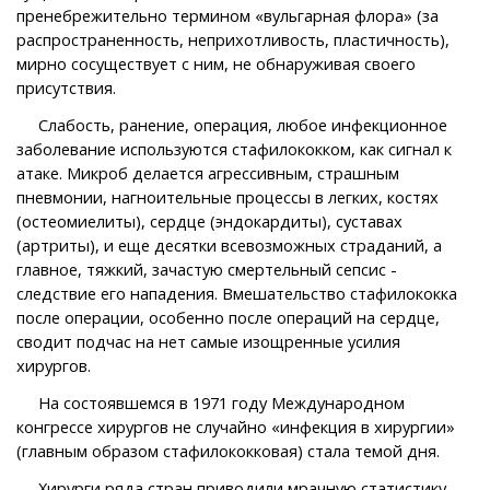
пренебрежительно термином «вульгарная флора» (за
распространенность, неприхотливость, пластичность),
мирно сосуществует с ним, не обнаруживая своего
присутствия.
Слабость, ранение, операция, любое инфекционное
заболевание используются стафилококком, как сигнал к
атаке. Микроб делается агрессивным, страшным
пневмонии, нагноительные процессы в легких, костях
(остеомиелиты), сердце (эндокардиты), суставах
(артриты), и еще десятки всевозможных страданий, а
главное, тяжкий, зачастую смертельный сепсис -
следствие его нападения. Вмешательство стафилококка
после операции, особенно после операций на сердце,
сводит подчас на нет самые изощренные усилия
хирургов.
На состоявшемся в 1971 году Международном
конгрессе хирургов не случайно «инфекция в хирургии»
(главным образом стафилококковая) стала темой дня.
Хирурги ряда стран приводили мрачную статистику