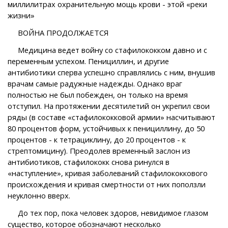
миллилитрах охранительную мощь крови - этой «реки
жизни»
ВОЙНА ПРОДОЛЖАЕТСЯ
Медицина ведет войну со стафилококком давно и с
переменным успехом. Пенициллин, и другие
антибиотики сперва успешно справлялись с ним, внушив
врачам самые радужные надежды. Однако враг
полностью не был побежден, он только на время
отступил. На протяжении десятилетий он укрепил свои
ряды (в составе «стафилококковой армии» насчитывают
80 процентов форм, устойчивых к пенициллину, до 50
процентов - к тетрациклину, до 20 процентов - к
стрептомицину). Преодолев временный заслон из
антибиотиков, стафилококк снова ринулся в
«наступление», кривая заболеваний стафилококкового
происхождения и кривая смертности от них поползли
неуклонно вверх.
До тех пор, пока человек здоров, невидимое глазом
существо, которое обозначают несколько