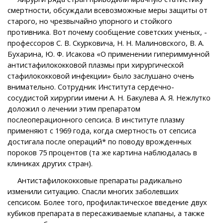
смертности, обсуждали всевозможные меры защиты от
старого, но чрезвычайно упорного и стойкого
противника. Вот почему сообщение советских ученых, -
профессоров С. В. Скурковича, Н. Н. Малиновского, В. А.
Бухарина, Ю. Ф. Исакова «О применении гипериммунной
антистафилококковой плазмы при хирургической
стафилококковой инфекции» было заслушано очень
внимательно. Сотрудник Института сердечно-
сосудистой хирургии имени А. Н. Бакулева А. Я. Нежлутко
доложил о лечении этим препаратом
послеоперационного сепсиса. В институте плазму
применяют с 1969 года, когда смертность от сепсиса
достигала после операций* по поводу врожденных
пороков 75 процентов (та же картина наблюдалась в
клиниках других стран).
Антистафилококковые препараты радикально
изменили ситуацию. Спасли многих заболевших
сепсисом. Более того, профилактическое введение двух
кубиков препарата в пересаживаемые клапаны, а также