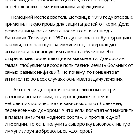
переболевших теми или иными инфекциями.
Немецкий исследователь Дегквиц в 1919 году впервые
применил такую кровь для защиты детей от кори. Дело
резко сдвинулось с места после того, как швед -
биохимик Тезелиус в 1937 году выявил особую фракцию
плазмы, отвечающую за иммунитет, содержащую
антитела и названную им гамма-глобулином. Это
открыло многообещающие возможности. Донорским
гамма-глобулином вскоре попытались лечить больных от
самых разных инфекций. Но почему-то концентрат
антител не во всех случаях осиливал задачу лечения.
А что если донорская плазма слишком пестрит
разными антителами, содержащимися в ней в
небольших количествах в зависимости от болезней,
перенесенных донором? А что если попытаться накопить
в плазме антитела «одного сорта», и против одной
инфекции, то есть получить сыворотку высокоактивную,
иммунизируя добровольцев -доноров?