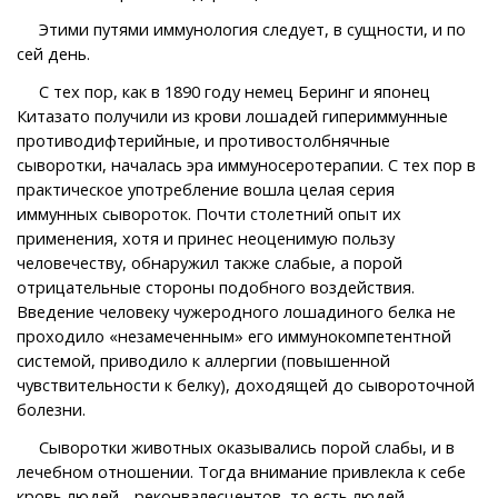
Этими путями иммунология следует, в сущности, и по
сей день.
С тех пор, как в 1890 году немец Беринг и японец
Китазато получили из крови лошадей гипериммунные
противодифтерийные, и противостолбнячные
сыворотки, началась эра иммуносеротерапии. С тех пор в
практическое употребление вошла целая серия
иммунных сывороток. Почти столетний опыт их
применения, хотя и принес неоценимую пользу
человечеству, обнаружил также слабые, а порой
отрицательные стороны подобного воздействия.
Введение человеку чужеродного лошадиного белка не
проходило «незамеченным» его иммунокомпетентной
системой, приводило к аллергии (повышенной
чувствительности к белку), доходящей до сывороточной
болезни.
Сыворотки животных оказывались порой слабы, и в
лечебном отношении. Тогда внимание привлекла к себе
кровь людей - реконвалесцентов, то есть людей,