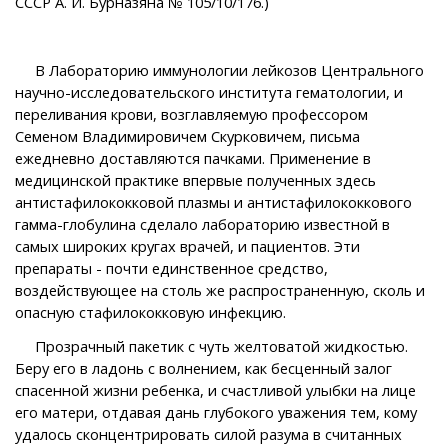
СССР А. И. Бурназяна № 105/10/176.)
В Лабораторию иммунологии лейкозов Центрального
научно-исследовательского института гематологии, и
переливания крови, возглавляемую профессором
Семеном Владимировичем Скурковичем, письма
ежедневно доставляются пачками. Применение в
медицинской практике впервые полученных здесь
антистафилококковой плазмы и антистафилококкового
гамма-глобулина сделало лабораторию известной в
самых широких кругах врачей, и пациентов. Эти
препараты - почти единственное средство,
воздействующее на столь же распространенную, сколь и
опасную стафилококковую инфекцию.
Прозрачный пакетик с чуть желтоватой жидкостью.
Беру его в ладонь с волнением, как бесценный залог
спасенной жизни ребенка, и счастливой улыбки на лице
его матери, отдавая дань глубокого уважения тем, кому
удалось сконцентрировать силой разума в считанных