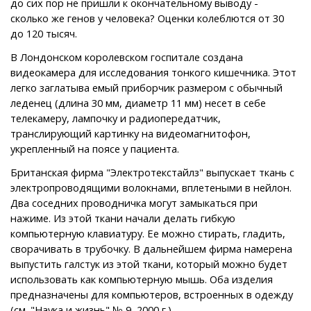
до сих пор не пришли к окончательному выводу -
сколько же генов у человека? Оценки колеблются от 30
до 120 тысяч.
В Лондонском королевском госпитале создана
видеокамера для исследования тонкого кишечника. Этот
легко заглатыва емый приборчик размером с обычный
леденец (длина 30 мм, диаметр 11 мм) несет в себе
телекамеру, лампочку и радиопередатчик,
транслирующий картинку на видеомагнитофон,
укрепленный на поясе у пациента.
Британская фирма "Электротекстайлз" выпускает ткань с
электропроводящими волокнами, вплетеными в нейлон.
Два соседних проводничка могут замыкаться при
нажиме. Из этой ткани начали делать гибкую
компьютерную клавиатуру. Ее можно стирать, гладить,
сворачивать в трубочку. В дальнейшем фирма намерена
выпустить галстук из этой ткани, который можно будет
использовать как компьютерную мышь. Оба изделия
предназначены для компьютеров, встроенных в одежду
(см. "Наука и жизнь" № 9, 2000 г.).