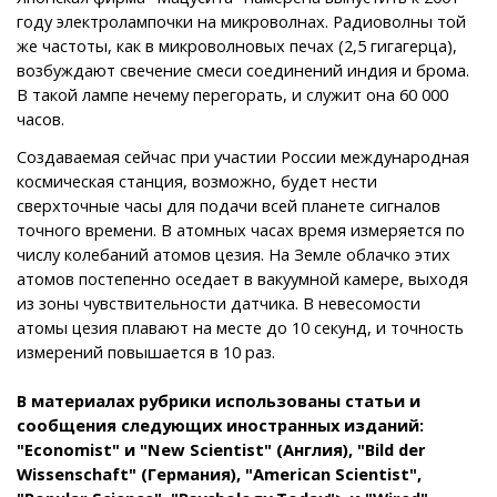
году электролампочки на микроволнах. Радиоволны той
же частоты, как в микроволновых печах (2,5 гигагерца),
возбуждают свечение смеси соединений индия и брома.
В такой лампе нечему перегорать, и служит она 60 000
часов.
Создаваемая сейчас при участии России международная
космическая станция, возможно, будет нести
сверхточные часы для подачи всей планете сигналов
точного времени. В атомных часах время измеряется по
числу колебаний атомов цезия. На Земле облачко этих
атомов постепенно оседает в вакуумной камере, выходя
из зоны чувствительности датчика. В невесомости
атомы цезия плавают на месте до 10 секунд, и точность
измерений повышается в 10 раз.
В материалах рубрики использованы статьи и
сообщения следующих иностранных изданий:
"Economist" и "New Scientist" (Англия), "Bild der
Wissenschaft" (Германия), "American Scientist",