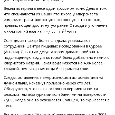
Земля потеряла в весе один триллион тонн. Дело в том,
что специалисты из Вашингтонского университета
измерили гравитационную постоянную с точностью,
превышающей достигнутую ранее. Отсюда и уточнение
21
массы нашей планеты: 5,972
.
10
тонн.
Соль делает сахар более сладким, утверждают
сотрудники Центра пищевых исследований в Суррее
(Англия). Опытным дегустаторам давали пробовать
подслащенную воду, к которой было добавлено немного
хлористого натрия. Такая вода кажется на 40% более
сладкой, чем сахарная вода без примеси соли.
Следы, оставленные американскими астронавтами на
лунной пыли, исчезнут примерно через сто лет.
Обнаружено, что пыль постоянно перемешивается
резкими температурными колебаниями на поверхности
Луны, когда она то освещается Солнцем, то скрывается в
тень.
Японская фирма "Мацусита" намерена выпустить к 2001