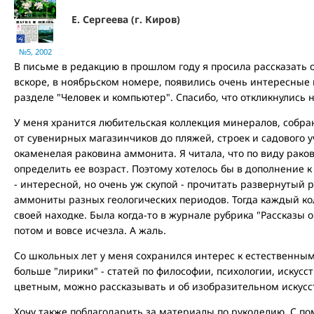
Е. Сергеева (г. Киров)
№5, 2002
В письме в редакцию в прошлом году я просила рассказать 
вскоре, в ноябрьском номере, появились очень интересные 
разделе "Человек и компьютер". Спасибо, что откликнулись 
У меня хранится любительская коллекция минералов, собра
от сувенирных магазинчиков до пляжей, строек и садового у
окаменелая раковина аммонита. Я читала, что по виду рак
определить ее возраст. Поэтому хотелось бы в дополнение к 
- интересной, но очень уж скупой - прочитать развернутый р
аммониты разных геологических периодов. Тогда каждый ко
своей находке. Была когда-то в журнале рубрика "Рассказы о
потом и вовсе исчезла. А жаль.
Со школьных лет у меня сохранился интерес к естественным 
больше "лирики" - статей по философии, психологии, искусс
цветным, можно рассказывать и об изобразительном искусс
Хочу также поблагодарить за материалы по рукоделию. С п