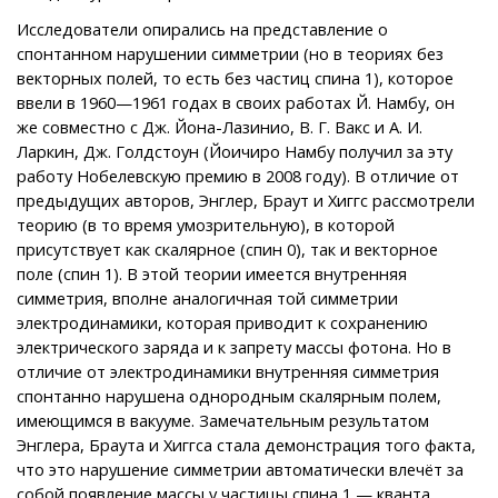
Исследователи опирались на представление о
спонтанном нарушении симметрии (но в теориях без
векторных полей, то есть без частиц спина 1), которое
ввели в 1960—1961 годах в своих работах Й. Намбу, он
же совместно с Дж. Йона-Лазинио, В. Г. Вакс и А. И.
Ларкин, Дж. Голдстоун (Йоичиро Намбу получил за эту
работу Нобелевскую премию в 2008 году). В отличие от
предыдущих авторов, Энглер, Браут и Хиггс рассмотрели
теорию (в то время умозрительную), в которой
присутствует как скалярное (спин 0), так и векторное
поле (спин 1). В этой теории имеется внутренняя
симметрия, вполне аналогичная той симметрии
электродинамики, которая приводит к сохранению
электрического заряда и к запрету массы фотона. Но в
отличие от электродинамики внутренняя симметрия
спонтанно нарушена однородным скалярным полем,
имеющимся в вакууме. Замечательным результатом
Энглера, Браута и Хиггса стала демонстрация того факта,
что это нарушение симметрии автоматически влечёт за
собой появление массы у частицы спина 1 — кванта