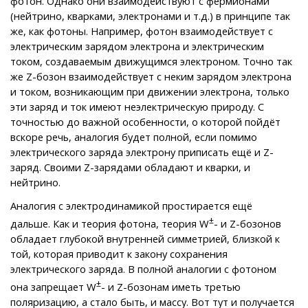
фотон. Однако они взаимодействуют с фермионами
(нейтрино, кварками, электронами и т.д.) в принципе так
же, как фотоны. Например, фотон взаимодействует с
электрическим зарядом электрона и электрическим
током, создаваемым движущимся электроном. Точно так
же Z-бозон взаимодействует с неким зарядом электрона
и током, возникающим при движении электрона, только
эти заряд и ток имеют неэлектрическую природу. С
точностью до важной особенности, о которой пойдёт
вскоре речь, аналогия будет полной, если помимо
электрического заряда электрону приписать ещё и Z-
заряд. Своими Z-зарядами обладают и кварки, и
нейтрино.
Аналогия с электродинамикой простирается ещё
±
дальше. Как и теория фотона, теория W
- и Z-бозонов
обладает глубокой внутренней симметрией, близкой к
той, которая приводит к закону сохранения
электрического заряда. В полной аналогии с фотоном
±
она запрещает W
- и Z-бозонам иметь третью
поляризацию, а стало быть, и массу. Вот тут и получается