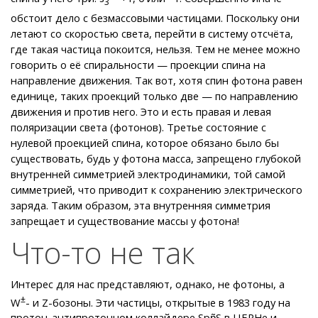
3
обстоит дело с безмассовыми частицами. Поскольку они
летают со скоростью света, перейти в систему отсчёта,
где такая частица покоится, нельзя. Тем не менее можно
говорить о её спиральности — проекции спина на
направление движения. Так вот, хотя спин фотона равен
единице, таких проекций только две — по направлению
движения и против него. Это и есть правая и левая
поляризации света (фотонов). Третье состояние с
нулевой проекцией спина, которое обязано было бы
существовать, будь у фотона масса, запрещено глубокой
внутренней симметрией электродинамики, той самой
симметрией, что приводит к сохранению электрического
заряда. Таким образом, эта внутренняя симметрия
запрещает и существование массы у фотона!
Что-то не так
Интерес для нас представляют, однако, не фотоны, a
±
W
- и Z-бозоны. Эти частицы, открытые в 1983 году на
протон-антипротонном коллайдере Spp̃S в ЦЕРНе и