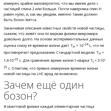
измерен, крайне маловероятно, что мы имеем дело с
частицей спина 2 или больше. Почти наверняка спин Н
равен нулю, и, как мы увидим, именно таким должен
быть бозон Хиггса.
Заканчивая описание известных свойств новой частицы,
скажем, что живёт она по меркам физики микромира
довольно долго. На основе экспериментальных данных
–24
оценка снизу её времени жизни даёт Т
> 10
с, что не
H
противоречит предсказанию Стандартной модели: Т
=
H
–22
–
1,6·10
с. Для сравнения: время жизни t-кварка Т
= 3·10
t
25
с. Отметим, что прямое измерение времени жизни
новой частицы на LHC вряд ли возможно.
Зачем ещё один
бозон?
В квантовой физике каждая элементарная частица