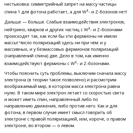
нестыковка: симметрийный запрет на массу частицы
±
спина 1 для фотона работает, а для W
- и Z-бозонов нет!
Дальше — больше. Слабые взаимодействия электронов,
±
нейтрино, кварков и других частиц с W
- и Z-бозонами
происходят так, как если бы эти фермионы не имели
массы! Число поляризаций здесь ни при чём: и у
массивных, и у безмассовых фермионов поляризаций
(направлений спина) две. Дело в том, как именно
±
взаимодействуют фермионы с W
- и Z-бозонами.
Чтобы пояснить суть проблемы, выключим сначала массу
электрона (в теории такое позволено) и рассмотрим
воображаемый мир, в котором масса электрона равна
нулю. В таком мире электрон летает со скоростью света
и может иметь спин, направленный либо по
направлению движения, либо против него. Как и для
фотона, в первом случае имеет смысл говорить об
электроне с правой поляризацией, или, короче, о правом
электроне, во втором — о левом.