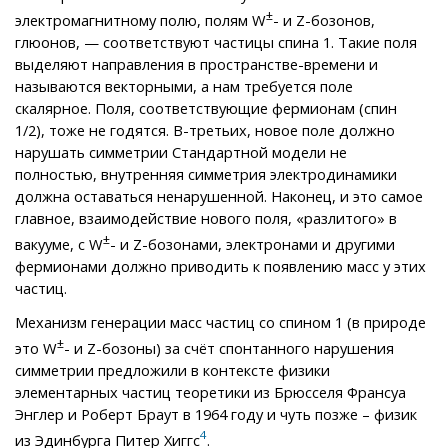
±
электромагнитному полю, полям W
- и Z-бозонов,
глюонов, — соответствуют частицы спина 1. Такие поля
выделяют направления в пространстве-времени и
называются векторными, а нам требуется поле
скалярное. Поля, соответствующие фермионам (спин
1/2), тоже не годятся. В-третьих, новое поле должно
нарушать симметрии Стандартной модели не
полностью, внутренняя симметрия электродинамики
должна оставаться ненарушенной. Наконец, и это самое
главное, взаимодействие нового поля, «разлитого» в
±
вакууме, с W
- и Z-бозонами, электронами и другими
фермионами должно приводить к появлению масс у этих
частиц.
Механизм генерации масс частиц со спином 1 (в природе
±
это W
- и Z-бозоны) за счёт спонтанного нарушения
симметрии предложили в контексте физики
элементарных частиц теоретики из Брюсселя Франсуа
Энглер и Роберт Браут в 1964 году и чуть позже – физик
4
из Эдинбурга Питер Хиггс
.