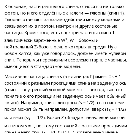
К бозонам, частицам целого спина, относятся не только
фотон, но и его отдалённые аналоги — глюоны (спин 1).
Глюоны отвечают за взаимодействия между кварками и
связывают их в протон, нейтрон и другие составные
частицы. Кроме того, есть ещё три частицы спина 1 —
+
–
электрически заряженные W
, W
-бозоны и
нейтральный Z-бозон, речь о которых впереди. Ну а
бозон Хиггса, как уже говорилось, должен иметь нулевой
спин. Теперь мы перечислили все элементарные частицы,
имеющиеся в Стандартной модели.
Массивная частица спина s (в единицах ћ) имеет 2s + 1
состояний с разными проекциями спина на заданную ось
(спин — внутренний угловой момент — вектор, так что
понятие о его проекции на заданную ось имеет обычный
смысл). Например, спин электрона (s = 1/2) в его системе
покоя может быть направлен, допустим, вверх (s
= +1/2)
3
или вниз (s
= –1/2). Бозон Z обладает ненулевой массой
3
и спином s = 1, поэтому состояний с разными проекциями
спина у него три: s
= +1, 0 или –1. Совершенно иначе