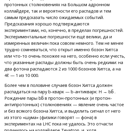
протонных столкновениях на Большом адронном
коллайдере, так и вероятности его распадов и тем
самым предсказать число ожидаемых событий.
Предсказания хорошо подтверждаются
экспериментами, но, конечно, в пределах погрешностей.
Экспериментальные погрешности ещё велики, да и
измеренных величин пока совсем немного. Тем не менее
трудно сомневаться, что открыт именно бозон Хиггса
или что-то очень похожее на него, особенно если учесть,
что указанные распады должны быть очень редкими: на
два фотона распадаются 2 из 1000 бозонов Хиггса, а на
4ℓ — 1 из 10 000.
Более чем в половине случаев бозон Хиггса должен
распадаться на пару b-кварк — b-антикварк: Н → bb̃ .
Рождение пары bb̃ в протон-протонных (и протон-
антипротонных) столкновениях — явление очень частое
и без всякого бозона Хиггса, и выделить сигнал от него
из этого «шума» (физики говорят — фона) в
экспериментах на LHC пока не удалось. Это отчасти
получилось на коллайдере Tevatron, и, хотя