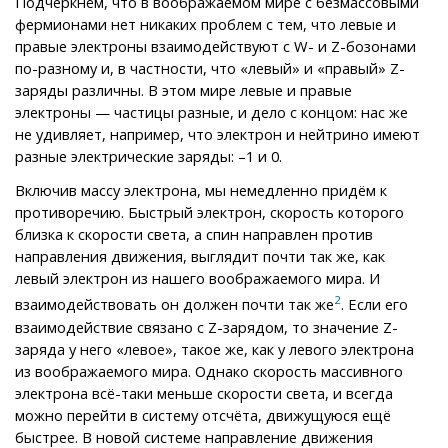
Подчеркнём, что в воображаемом мире с безмассовыми
фермионами нет никаких проблем с тем, что левые и
правые электроны взаимодействуют с W- и Z-бозонами
по-разному и, в частности, что «левый» и «правый» Z-
заряды различны. В этом мире левые и правые
электроны — частицы разные, и дело с концом: нас же
не удивляет, например, что электрон и нейтрино имеют
разные электрические заряды: –1 и 0.
Включив массу электрона, мы немедленно придём к
противоречию. Быстрый электрон, скорость которого
близка к скорости света, а спин направлен против
направления движения, выглядит почти так же, как
левый электрон из нашего воображаемого мира. И
2
взаимодействовать он должен почти так же
. Если его
взаимодействие связано с Z-зарядом, то значение Z-
заряда у него «левое», такое же, как у левого электрона
из воображаемого мира. Однако скорость массивного
электрона всё-таки меньше скорости света, и всегда
можно перейти в систему отсчёта, движущуюся ещё
быстрее. В новой системе направление движения