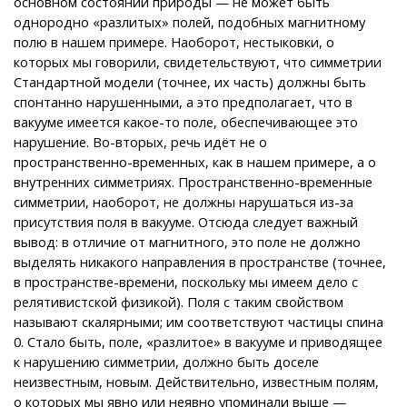
основном состоянии природы — не может быть
однородно «разлитых» полей, подобных магнитному
полю в нашем примере. Наоборот, нестыковки, о
которых мы говорили, свидетельствуют, что симметрии
Стандартной модели (точнее, их часть) должны быть
спонтанно нарушенными, а это предполагает, что в
вакууме имеется какое-то поле, обеспечивающее это
нарушение. Во-вторых, речь идёт не о
пространственно-временных, как в нашем примере, а о
внутренних симметриях. Пространственно-временные
симметрии, наоборот, не должны нарушаться из-за
присутствия поля в вакууме. Отсюда следует важный
вывод: в отличие от магнитного, это поле не должно
выделять никакого направления в пространстве (точнее,
в пространстве-времени, поскольку мы имеем дело с
релятивистской физикой). Поля с таким свойством
называют скалярными; им соответствуют частицы спина
0. Стало быть, поле, «разлитое» в вакууме и приводящее
к нарушению симметрии, должно быть доселе
неизвестным, новым. Действительно, известным полям,
о которых мы явно или неявно упоминали выше —