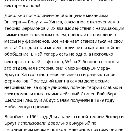
векторного поля!
Довольно прямолинейное обобщение механизма
Энглера — Браута — Хиггса, связанное с включением в
теорию фермионов и их взаимодействия с нарушающим
симметрию скалярным полем, приводит к появлению
массы и у фермионов. Всё начинает становиться на свои
места! Стандартная модель получается как дальнейшее
обобщение. В ней теперь есть не одно, а несколько
±
векторных полей — фотона, W
- и Z-бозонов (глюоны —
это отдельная история, они к механизму Энглера–
Браута–Хиггса отношения не имеют) и разных типов
фермионов. Последний шаг на самом деле весьма
нетривиален; за формулировку полной теории слабых и
электромагнитных взаимодействий Стивен Вайнберг,
Шелдон Глэшоу и Абдус Салам получили в 1979 году
Нобелевскую премию.
Вернёмся в 1964 год. Для анализа своей теории Энглер и
Браут использовали довольно вычурный по
сегодняшним меркам подход. Наверное, поэтому они не