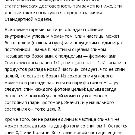
статистическая достоверность там заметно ниже, эти
данные также согласуются с предсказаниями
Стандартной модели.
Все элементарные частицы обладают спином —
внутренним угловым моментом. Спин частицы может
быть целым (включая нуль) или полуцелым в единицах
постоянной Планка ћ. Частицы с целым спином
называются бозонами, с полуцелым — фермионами.
Спин электрона равен 1/2 , спин фотона — 1. Из анализа
продуктов распада новой частицы следует, что её спин
целый, то есть это бозон. Из сохранения углового
момента в распаде частицы на пару фотонов Н → γγ
следует: спин каждого фотона целый; целым всегда
остаётся и полный угловой момент у конечного
состояния (пары фотонов). Значит, и у начального
состояния он тоже целый.
Кроме того, он не равен единице: частица спина 1 не
может распадаться на два фотона со спином 1. Остаётся
спин 0; 2 или больше. Хотя спин новой частицы ещё не