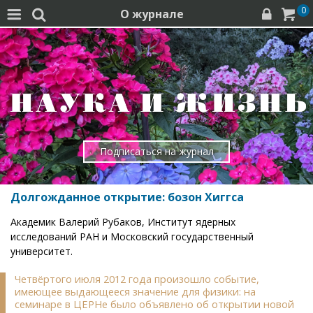
0
О журнале




Подписаться на журнал
Долгожданное открытие: бозон Хиггса
Академик Валерий Рубаков, Институт ядерных
исследований РАН и Московский государственный
университет.
Четвёртого июля 2012 года произошло событие,
имеющее выдающееся значение для физики: на
семинаре в ЦЕРНе было объявлено об открытии новой