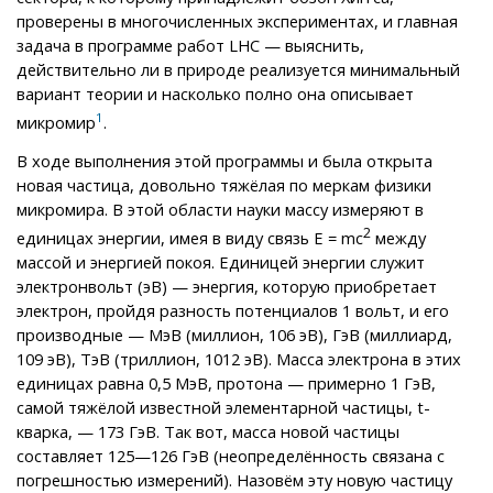
проверены в многочисленных экспериментах, и главная
задача в программе работ LHC — выяснить,
действительно ли в природе реализуется минимальный
вариант теории и насколько полно она описывает
1
микромир
.
В ходе выполнения этой программы и была открыта
новая частица, довольно тяжёлая по меркам физики
микромира. В этой области науки массу измеряют в
2
единицах энергии, имея в виду связь Е = mс
между
массой и энергией покоя. Единицей энергии служит
электронвольт (эВ) — энергия, которую приобретает
электрон, пройдя разность потенциалов 1 вольт, и его
производные — МэВ (миллион, 10
6
эВ), ГэВ (миллиард,
10
9
эВ), ТэВ (триллион, 10
12
эВ). Масса электрона в этих
единицах равна 0,5 МэВ, протона — примерно 1 ГэВ,
самой тяжёлой известной элементарной частицы, t-
кварка, — 173 ГэВ. Так вот, масса новой частицы
составляет 125—126 ГэВ (неопределённость связана с
погрешностью измерений). Назовём эту новую частицу