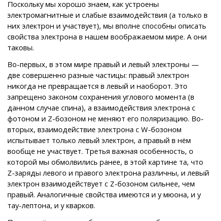
Поскольку мы хорошо знаем, как устроены
электромагнитные и слабые взаимодействия (а только в
них электрон и участвует), мы вполне способны описать
свойства электрона в нашем воображаемом мире. А они
таковы.
Во-первых, в этом мире правый и левый электроны —
две совершенно разные частицы: правый электрон
никогда не превращается в левый и наоборот. Это
запрещено законом сохранения углового момента (в
данном случае спина), а взаимодействия электрона с
фотоном и Z-бозоном не меняют его поляризацию. Во-
вторых, взаимодействие электрона с W-бозоном
испытывает только левый электрон, а правый в нём
вообще не участвует. Третья важная особенность, о
которой мы обмолвились ранее, в этой картине та, что
Z-заряды левого и правого электрона различны, и левый
электрон взаимодействует с Z-бозоном сильнее, чем
правый. Аналогичные свойства имеются и у мюона, и у
тау-лептона, и у кварков.