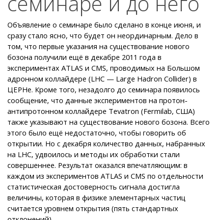
семинаре и до него
Объявление о семинаре было сделано в конце июня, и
сразу стало ясно, что будет он неординарным. Дело в
том, что первые указания на существование нового
бозона получили ещё в декабре 2011 года в
экспериментах ATLAS и CMS, проводимых на Большом
адронном коллайдере (LHC — Large Hadron Collider) в
ЦЕРНе. Кроме того, незадолго до семинара появилось
сообщение, что данные экспериментов на протон-
антипротонном коллайдере Tevatron (Fermilab, США)
также указывают на существование нового бозона. Всего
этого было ещё недостаточно, чтобы говорить об
открытии. Но с декабря количество данных, набранных
на LHC, удвоилось и методы их обработки стали
совершеннее. Результат оказался впечатляющим: в
каждом из экспериментов ATLAS и CMS по отдельности
статистическая достоверность сигнала достигла
величины, которая в физике элементарных частиц
считается уровнем открытия (пять стандартных
отклонений).