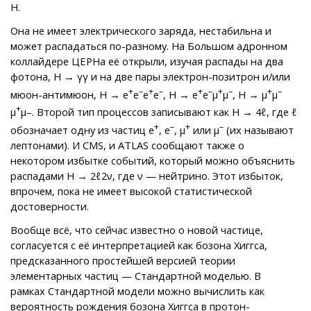
Н.
Она не имеет электрического заряда, нестабильна и
может распадаться по-разному. На Большом адронном
коллайдере ЦЕРНа её открыли, изучая распады на два
фотона, H → γγ и на две пары электрон-позитрон и/или
+
–
+
–
+
–
+
–
+
–
мюон-антимюон, H → е
е
е
е
, H → е
е
μ
μ
, H → μ
μ
+
μ
μ–. Второй тип процессов записывают как H → 4ℓ, где ℓ
+
–
+
–
обозначает одну из частиц е
, е
, μ
или μ
(их называют
лептонами). И CMS, и ATLAS сообщают также о
некотором избытке событий, который можно объяснить
распадами H → 2ℓ2ν, где ν — нейтрино. Этот избыток,
впрочем, пока не имеет высокой статистической
достоверности.
Вообще всё, что сейчас известно о новой частице,
согласуется с её интерпретацией как бозона Хиггса,
предсказанного простейшей версией теории
элементарных частиц — Стандартной моделью. В
рамках Стандартной модели можно вычислить как
вероятность рождения бозона Хиггса в протон-