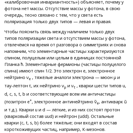
«калибровочная инвариантность») объясняет, почему у
фотона нет массы. Отсутствие массы у фотона, в свою
очередь, тесно связано с тем, что у света есть
поляризация только двух типов — левая и правая.
Чтобы пояснить связь между наличием только двух
типов поляризации света и отсутствием массы у фотона,
отвлечёмся на время от разговора о симметриях и снова
напомним, что элементарные частицы характеризуются
спином, полуцелым или целым в единицах постоянной
Планка ћ. Элементарные фермионы (частицы полуцелого
спина) имеют спин 1/2. Это электрон е, электронное
нейтрино ν
, тяжёлые аналоги электрона — мюон μ и
e
тау-лептон τ, их нейтрино ν
и ν
, кварки шести типов u,
μ
τ
d, с, s, t, b и соответствующие всем им античастицы
+
(позитрон е
, электронное антинейтрино ν̃
, антикварк ũ
е
и т.д.). Кварки u и d — лёгкие, и из них состоят протон
(кварковый состав uud) и нейтрон (udd). Остальные
кварки (c, t, s, b) более тяжёлые; они входят в состав
короткоживущих частиц, например, К-мезонов.