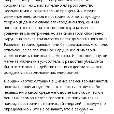
сохраняется, но действительно ли пространство
несимметрично относительно вращений?» Изучив
движение электронов и построив соответствующую
теорию (в данном случае электродинамику), они бы
поняли, что ответ на этот вопрос отрицателен: её
уравнения симметричны, но эта симметрия спонтанно
нарушена за счёт «разлитого» повсюду магнитного поля.
Развивая теорию дальше, они бы предсказали, что поле,
отвечающее за спонтанное нарушение симметрии,
должно иметь свои кванты, фотоны. И, построив внутри
магнита маленький ускоритель, с радостью убедились
бы, что эти кванты действительно существуют — они
рождаются в столкновениях электронов!
В общих чертах ситуация в физике элементарных частиц
похожа на описанную. Но есть и важные отличия. Во-
первых, ни о какой среде наподобие кристаллической
решётки атомов железа говорить не приходится. В
природе состояние с наинизшей энергией — вакуум (по
определению!). Это не означает, что в вакууме —