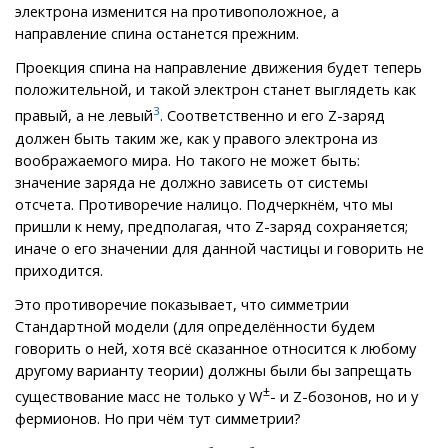
электрона изменится на противоположное, а
направление спина останется прежним.
Проекция спина на направление движения будет теперь
положительной, и такой электрон станет выглядеть как
3
правый, а не левый
. Соответственно и его Z-заряд
должен быть таким же, как у правого электрона из
воображаемого мира. Но такого не может быть:
значение заряда не должно зависеть от системы
отсчета. Противоречие налицо. Подчеркнём, что мы
пришли к нему, предполагая, что Z-заряд сохраняется;
иначе о его значении для данной частицы и говорить не
приходится.
Это противоречие показывает, что симметрии
Стандартной модели (для определённости будем
говорить о ней, хотя всё сказанное относится к любому
другому варианту теории) должны были бы запрещать
±
существование масс не только у W
- и Z-бозонов, но и у
фермионов. Но при чём тут симметрии?