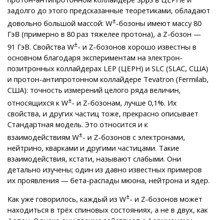
задолго до этого предсказанные теоретиками, обладают
±
довольно большой массой: W
-бозоны имеют массу 80
ГэВ (примерно в 80 раз тяжелее протона), а Z-бозон —
±
91 ГэВ. Свойства W
- и Z-бозонов хорошо известны в
основном благодаря экспериментам на электрон-
позитронных коллайдерах LEP (ЦЕРН) и SLC (SLAC, США)
и протон-антипротонном коллайдере Tevatron (Fermilab,
США): точность измерений целого ряда величин,
±
относящихся к W
- и Z-бозонам, лучше 0,1%. Их
свойства, и других частиц тоже, прекрасно описывает
Стандартная модель. Это относится и к
±
взаимодействиям W
- и Z-бозонов с электронами,
нейтрино, кварками и другими частицами. Такие
взаимодействия, кстати, называют слабыми. Они
детально изучены; один из давно известных примеров
их проявления — бета-распады мюона, нейтрона и ядер.
±
Как уже говорилось, каждый из W
- и Z-бозонов может
находиться в трёх спиновых состояниях, а не в двух, как