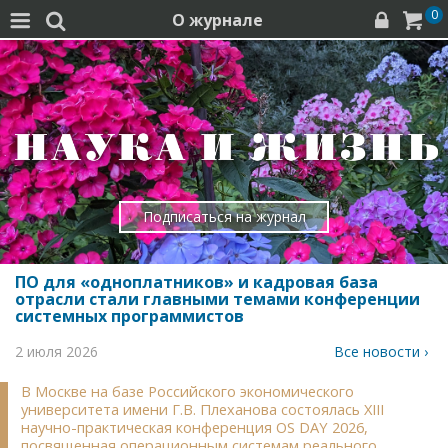
0
О журнале




Подписаться на журнал
ПО для «одноплатников» и кадровая база
отрасли стали главными темами конференции
системных программистов
2 июля 2026
Все новости ›
В Москве на базе Российского экономического
университета имени Г.В. Плеханова состоялась XIII
научно-практическая конференция OS DAY 2026,
посвященная операционным системам реального