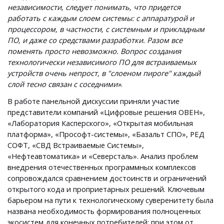
независимости, следует понимать, что придется
работать с каждым слоем системы: с аппаратурой и
процессором, в частности, с системным и прикладным
ПО, и даже со средствами разработки. Разом все
поменять просто невозможно. Вопрос создания
технологически независимого ПО для встраиваемых
устройств очень непрост, в "слоеном пироге" каждый
слой тесно связан с соседними»
.
В работе панельной дискуссии приняли участие
представители компаний «Цифровые решения ОВЕН»,
«Лаборатория Касперского», «Открытая мобильная
платформа», «Прософт-системы», «Базальт СПО», РЕД
СОФТ, «СВД Встраиваемые Системы»,
«Нефтеавтоматика» и «Северсталь». Анализ проблем
внедрения отечественных программных комплексов
сопровождался сравнением достоинств и ограничений
открытого кода и проприетарных решений. Ключевым
барьером на пути к технологическому суверенитету была
названа необходимость формирования полноценных
экосистем для конечных потребителей; при этом от