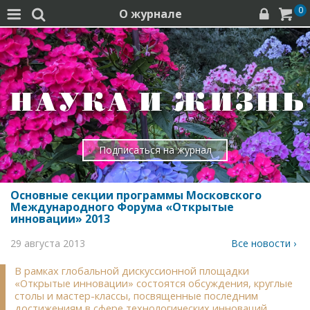
0
О журнале




Подписаться на журнал
Основные секции программы Московского
Международного Форума «Открытые
инновации» 2013
29 августа 2013
Все новости ›
В рамках глобальной дискуссионной площадки
«Открытые инновации» состоятся обсуждения, круглые
столы и мастер-классы, посвященные последним
достижениям в сфере технологических инноваций.