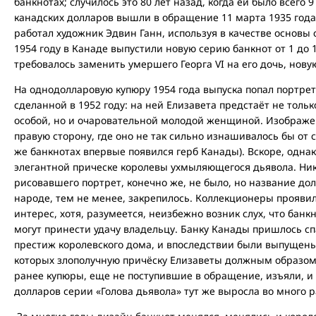
банкнотах; случилось это 80 лет назад, когда ей было всего 
канадских долларов вышли в обращение 11 марта 1935 год
работал художник Эдвин Ганн, используя в качестве основы
1954 году в Канаде выпустили новую серию банкнот от 1 до 
требовалось заменить умершего Георга VI на его дочь, нов
На однодолларовую купюру 1954 года выпуска попал портрет
сделанной в 1952 году: на ней Елизавета предстаёт не тол
особой, но и очаровательной молодой женщиной. Изображе
правую сторону, где оно не так сильно изнашивалось бы от
же банкнотах впервые появился герб Канады). Вскоре, однак
элегантной прическе королевы ухмыляющегося дьявола. Ника
рисовавшего портрет, конечно же, не было, но название дол
народе, тем не менее, закрепилось. Коллекционеры прояви
интерес, хотя, разумеется, неизбежно возник слух, что бан
могут принести удачу владельцу. Банку Канады пришлось сп
престиж королевского дома, и впоследствии были выпущены
которых злополучную причёску Елизаветы должным образо
ранее купюры, еще не поступившие в обращение, изъяли, и
долларов серии «Голова дьявола» тут же выросла во много р