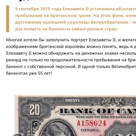
9 сентября 2015 года Елизавета II установила абсол
пребывания на британском троне. На этом фоне, кон
достижение нынешней королевы Великобритании – ни
раз попасть на банкноты самых разных стран.
Многие хотели бы заполучить портрет Елизаветы II, и желате
изображениям британской королевы можно понять, ведь в д
Елизавету II можно обнаружить на денежных знаках несколь
рекорд не только по продолжительности пребывания на брит
банкнот с собственной персоной. В одной только Великобри
банкнотах уже 55 лет!