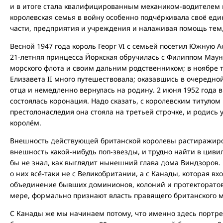
и в итоге стала квалифицированным механиком-водителем 
королевская семья в войну особенно подчёркивала своё еди
части, предприятия и учреждения и налаживая помощь тем
Весной 1947 года король Георг VI с семьей посетил Южную 
21-летняя принцесса Йоркская обручилась с Филиппом Мау
морского флота и своим дальним родственником; в ноябре то
Елизавета II много путешествовала; оказавшись в очередной
отца и немедленно вернулась на родину. 2 июня 1952 года 
состоялась коронация. Надо сказать, с королевским титулом 
престолонаследия она стояла на третьей строчке, и родись 
королём.
Внешность действующей британской королевы растиражиро
внешность какой-нибудь поп-звезды, и трудно найти в цив
бы не знал, как выглядит нынешний глава дома Виндзоров. 
о них всё-таки не с Великобритании, а с Канады, которая вх
объединение бывших доминионов, колоний и протекторатов 
мере, формально признают власть правящего британского 
С Канады же мы начинаем потому, что именно здесь портре