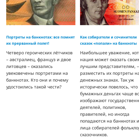
Портреты на банкнотах: все помнят
Как собиратели и сочинители
их прерванный полет!
сказок «попали» на банкноты
Четверо героических лётчиков
Наибольшее уважение, ко
– австралиец, француз и двое
нация может оказать свои
литовцев – оказались
лучшим представителям, –
увековечены портретами на
разместить их портреты н
банкнотах. Кто они и почему
денежных знаках. Так уж
удостоились такой чести?
исторически повелось, что
бумажных деньгах чаще вс
изображают государствен
деятелей, политиков,
правителей, но иногда
попадаются на банкнотах 
лица собирателей фолькло
сказочников.