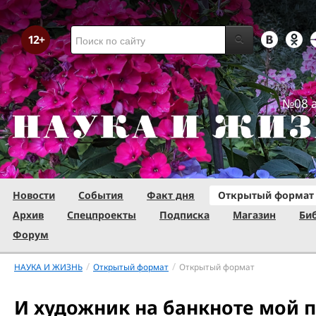
№08 а
Новости
События
Факт дня
Открытый формат
Архив
Спецпроекты
Подписка
Магазин
Би
Форум
/
/
НАУКА И ЖИЗНЬ
Открытый формат
Открытый формат
И художник на банкноте мой п