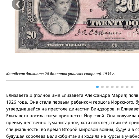
‹
Канадская банкнота 20 долларов (лицевая сторона). 1935 г.
Елизавета II (полное имя Елизавета Александра Мария) появ
1926 года. Она стала первым ребенком герцога Йоркского, б
утвердившейся на престоле династии Виндзоров, и Елизавет
Елизавета носила титул принцессы Йоркской. Она получила
преимущественно гуманитарное, хотя впоследствии ей при
специальность: во время Второй мировой войны, будучи в с
будущая королева Великобритании ходила на курсы в учебн