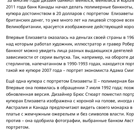
За многие годы дизайн банкнот менялся, менялись и корол
2011 года банк Канады начал делать полимерные банкноты, 
купюра достоинством в 20 долларов с портретом Елизаветы I
британских денег, то уже много лет на лицевой стороне все
Великобритании, красуется изображение действующей коро
Впервые Елизавета оказалась на деньгах своей страны в 1960
над которым работал художник, иллюстратор и гравер Робер
банкнот можно увидеть лица разных выдающихся деятелей
зависимости от серии выпуска. Так, например, на обороте д
стерлингов, напечатанном в 1990-1993 годах, находится пор
такой же купюре 2007 года – портрет экономиста Адама Сми
Ещё одна купюра с портретом Елизаветы II – полимерная ба
Впервые она появилась в обращении 7 июля 1992 года; позже
обновленная версия. Дизайнер Брюс Стюарт поместил портре
купюрах Елизавета изображена с короной на голове, иногда 
Австралия и Канада предпочитают видеть своего монарха в 
платье с жемчужным ожерельем и без символов власти. Кор
против – она одобрила фотографии, выбранные банком Авс
портретом.