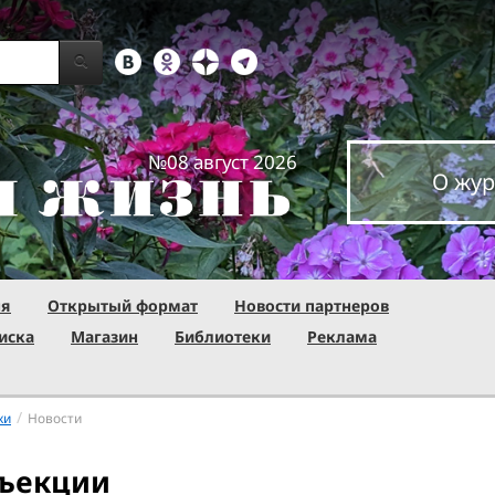
№08 август 2026
О жур
ня
Открытый формат
Новости партнеров
иска
Магазин
Библиотеки
Реклама
/
ки
Новости
нъекции