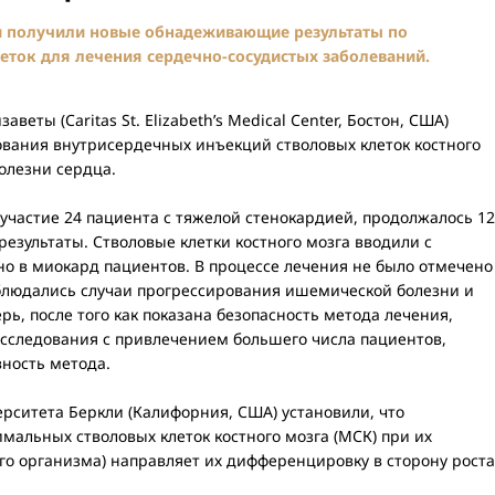
и получили новые обнадеживающие результаты по
еток для лечения сердечно-сосудистых заболеваний.
еты (Caritas St. Elizabeth’s Medical Center, Бостон, США)
ования внутрисердечных инъекций стволовых клеток костного
олезни сердца.
участие 24 пациента с тяжелой стенокардией, продолжалось 12
зультаты. Стволовые клетки костного мозга вводили с
о в миокард пациентов. В процессе лечения не было отмечено
аблюдались случаи прогрессирования ишемической болезни и
ь, после того как показана безопасность метода лечения,
 исследования с привлечением большего числа пациентов,
ность метода.
ситета Беркли (Калифорния, США) установили, что
альных стволовых клеток костного мозга (МСК) при их
вого организма) направляет их дифференцировку в сторону роста