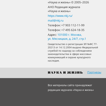
«Наука и жизнь» © 2005–2026
АНО Редакция журнала
«Наука и жизнь»
https://www.nkj.ru/
mail@nkj.ru
Телефон:
+7 903 112-11-99
Телефон:
+7 495 624-18-35
Адрес:
101000
г. Москва
,
ул. Мясницкая, д. 24/7, стр.1
Свидетельство о регистрации ЭЛ №ФС 77-
20213 от 14.12.2004 выдано Федеральной
службой по надзору за соблюдением
законодательства в сфере массовых
коммуникаций и охране культурного
наследия.
Партнеры
Все материалы сайта принадлежат
редакции журнала «Наука и жизнь»