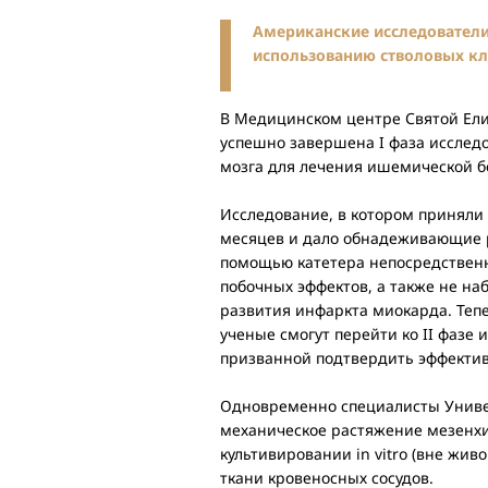
Американские исследовател
использованию стволовых кл
В Медицинском центре Святой Елизав
успешно завершена I фаза исслед
мозга для лечения ишемической б
Исследование, в котором приняли 
месяцев и дало обнадеживающие ре
помощью катетера непосредственн
побочных эффектов, а также не н
развития инфаркта миокарда. Тепер
ученые смогут перейти ко II фазе
призванной подтвердить эффектив
Одновременно специалисты Универ
механическое растяжение мезенхим
культивировании in vitro (вне жи
ткани кровеносных сосудов.