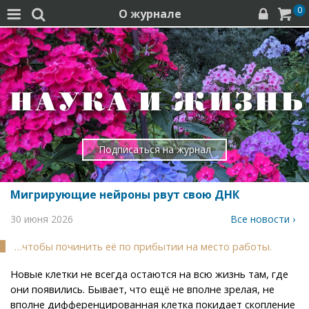
0
О журнале




Подписаться на журнал
Мигрирующие нейроны рвут свою ДНК
30 июня 2026
Все новости ›
…чтобы починить её по прибытии на место работы.
Новые клетки не всегда остаются на всю жизнь там, где
они появились. Бывает, что ещё не вполне зрелая, не
вполне дифференцированная клетка покидает скопление