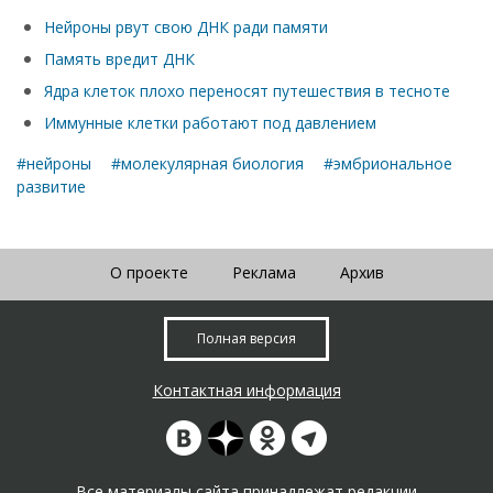
Нейроны рвут свою ДНК ради памяти
Память вредит ДНК
Ядра клеток плохо переносят путешествия в тесноте
Иммунные клетки работают под давлением
#нейроны
#молекулярная биология
#эмбриональное
развитие
О проекте
Реклама
Архив
Полная версия
Контактная информация
Все материалы сайта принадлежат редакции