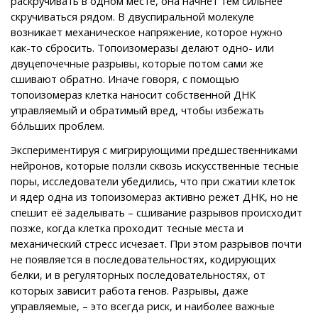
раскручивать в одном месте, она начнёт тем сильнее
скручиваться рядом. В двуспиральной молекуле
возникает механическое напряжение, которое нужно
как-то сбросить. Топоизомеразы делают одно- или
двуцепочечные разрывы, которые потом сами же
сшивают обратно. Иначе говоря, с помощью
топоизомераз клетка наносит собственной ДНК
управляемый и обратимый вред, чтобы избежать
бо́льших проблем.
Экспериментируя с мигрирующими предшественниками
нейронов, которые ползли сквозь искусственные тесные
поры, исследователи убедились, что при сжатии клеток
и ядер одна из топоизомераз активно режет ДНК, но не
спешит её заделывать – сшивание разрывов происходит
позже, когда клетка проходит тесные места и
механический стресс исчезает. При этом разрывов почти
не появляется в последовательностях, кодирующих
белки, и в регуляторных последовательностях, от
которых зависит работа генов. Разрывы, даже
управляемые, – это всегда риск, и наиболее важные