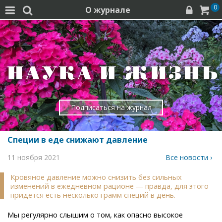
0
О журнале




Подписаться на журнал
Специи в еде снижают давление
11 ноября 2021
Все новости ›
Кровяное давление можно снизить без сильных
изменений в ежедневном рационе — правда, для этого
придётся есть несколько грамм специй в день.
Мы регулярно слышим о том, как опасно высокое