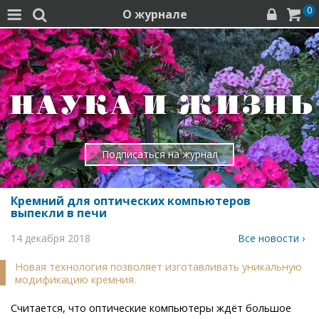
0
О журнале




Подписаться на журнал
Кремний для оптических компьютеров
выпекли в печи
14 декабря 2018
Все новости ›
Новая технология позволяет изготавливать уникальную
модификацию кремния.
Считается, что оптические компьютеры ждёт большое