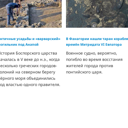
нтичные усадьбы и «варварский»
В Фанагории нашли таран корабля
огильник под Анапой
времён Митридата VI Евпатора
стория Боспорского царства
Военное судно, вероятно,
ачалась в V веке до н.э., когда
погибло во время восстания
есколько греческих городов-
жителей города против
колоний на северном берегу
понтийского царя.
Чёрного моря объединились
од властью одного правителя.