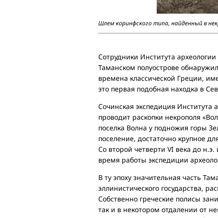
Шлем коринфского типа, найденный в нек
Сотрудники Института археологии 
Таманском полуострове обнаружил
времена классической Греции, им
это первая подобная находка в С
Сочинская экспедиция Института 
проводит раскопки некрополя «Вол
поселка Волна у подножия горы Зе
поселение, достаточно крупное для
Со второй четверти VI века до н.э. 
время работы экспедиции археолог
В ту эпоху значительная часть Там
эллинистического государства, ра
Собственно греческие полисы зан
так и в некотором отдалении от н