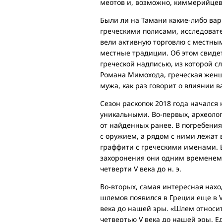
меотов и, возможно, киммерийцев
Были ли на Тамани какие-либо ва
греческими полисами, исследовате
вели активную торговлю с местным
местные традиции. Об этом свидете
греческой надписью, из которой с
Романа Мимохода, греческая женщи
мужа, как раз говорит о влиянии в
Сезон раскопок 2018 года начался
уникальными. Во-первых, археоло
от найденных ранее. В погребени
с оружием, а рядом с ними лежат 
граффити с греческими именами. 
захоронения они одним временем 
четверти V века до н. э.
Во-вторых, самая интересная нахо
шлемов появился в Греции еще в VI
века до нашей эры. «Шлем относит
четвертью V века до нашей эры.