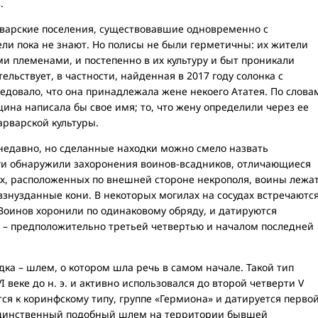
.
рварские поселения, существовавшие одновременно с
ли пока не знают. Но полисы не были герметичны: их жители
и племенами, и постепенно в их культуру и быт проникали
льствует, в частности, найденная в 2017 году солонка с
ледовало, что она принадлежала жене некоего Ататея. По слова
на написала бы свое имя; то, что жену определили через ее
арварской культуры.
 недавно, но сделанные находки можно смело назвать
ги обнаружили захоронения воинов-всадников, отличающиеся
ях, расположенных по внешней стороне некрополя, воины лежа
взнузданные кони. В некоторых могилах на сосудах встречаютс
Воинов хоронили по одинаковому обряду, и датируются
– предположительно третьей четвертью и началом последней
дка – шлем, о котором шла речь в самом начале. Такой тип
 веке до н. э. и активно использовался до второй четверти V
ся к коринфскому типу, группе «Гермиона» и датируется перво
 Единственный подобный шлем на территории бывшей