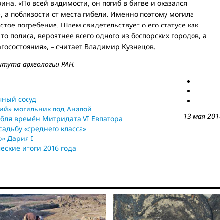
ина. «По всей видимости, он погиб в битве и оказался
 а поблизости от места гибели. Именно поэтому могила
остое погребение. Шлем свидетельствует о его статусе как
о полиса, вероятнее всего одного из боспорских городов, а
госостояния», – считает Владимир Кузнецов.
тута археологии РАН.
чный сосуд
ий» могильник под Анапой
13 мая 201
бля времён Митридата VI Евпатора
садьбу «среднего класса»
» Дария I
ческие итоги 2016 года