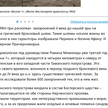
рополе «Волна-1». (Фото Института археологии РАН)
Открыть в полном размер
РАН при раскопках захоронений V века до нашей эры на
и греческий бронзовый шлем. Такие шлемы носили воины во
енно в них скульпторы изображали Перикла и богиню Афину. И
еверном Причерноморье.
археологии под руководством Романа Мимохода уже третий год
на-1», который находится в четырех километрах к северу от
ленская в юго-западной части Таманского полуострова. Это
 своего времени, возникло в период позднего бронзового века.
и до IV века до н.э. здесь существовал греческий полис. За
и исследовали более 600 захоронений тех, кто в нем жил.
анского полуострова входила в состав Боспорского царства –
сполагавшегося по обе стороны Керченского пролива.
имали территории, как непосредственно примыкавшие к морю,
его, а за их пределами жили оседлые и кочевые племена синдов