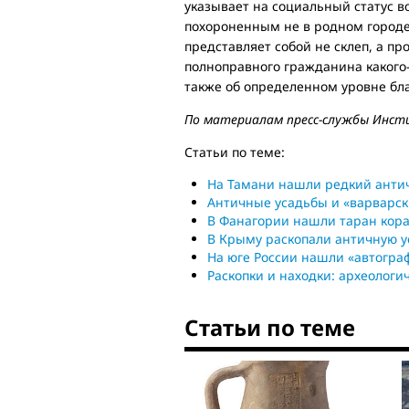
указывает на социальный статус во
похороненным не в родном городе,
представляет собой не склеп, а пр
полноправного гражданина какого-т
также об определенном уровне бла
По материалам пресс-службы Инсти
Статьи по теме:
На Тамани нашли редкий анти
Античные усадьбы и «варварск
В Фанагории нашли таран кора
В Крыму раскопали античную у
На юге России нашли «автограф
Раскопки и находки: археологи
Статьи по теме