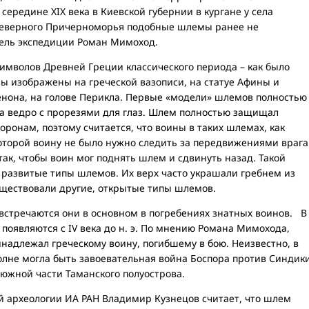
середине XIX века в Киевской губернии в кургане у села
 Северного Причерноморья подобные шлемы ранее не
тель экспедиции Роман Мимоход.
имволов Древней Греции классического периода – как было
ы изображены на греческой вазописи, на статуе Афины и
енона, на голове Перикла. Первые «модели» шлемов полностью
на ведро с прорезями для глаз. Шлем полностью защищал
торонам, поэтому считается, что воины в таких шлемах, как
которой воину не было нужно следить за передвижениями врага
так, чтобы воин мог поднять шлем и сдвинуть назад. Такой
 развитые типы шлемов. Их верх часто украшали гребнем из
уществовали другие, открытые типы шлемов.
встречаются они в основном в погребениях знатных воинов. В
 появляются с IV века до н. э. По мнению Романа Мимохода,
надлежал греческому воину, погибшему в бою. Неизвестно, в
полне могла быть завоевательная война Боспора против Синдик
 южной части Таманского полуострова.
 археологии ИА РАН Владимир Кузнецов считает, что шлем