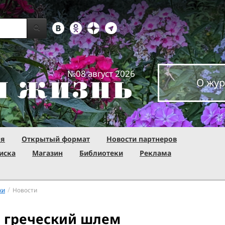
№08 август 2026
О жур
ня
Открытый формат
Новости партнеров
иска
Магазин
Библиотеки
Реклама
/
ки
Новости
 греческий шлем