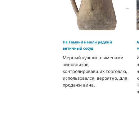
На Тамани нашли редкий
А
античный сосуд
м
Мерный кувшин с именами
И
чиновников,
н
контролировавших торговлю,
н
использовался, вероятно, для
продажи вина.
п