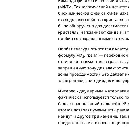
Команда физиков из России и США
(МФТИ, Технологический институт
биохимической физики РАН) и Заха
исследовали свойства кристаллов
было обнаружено два десятилетия 
кристаллы напоминают сэндвичи то
ниобия со «вкрапленными» атомами
Ниобат теллура относится к клас
формулу MX
, где M — переходной 
2
отличие от полуметалла графена,
запрещенную зону для электронов
зоны проводимости). Это делает 
электронике, светодиодах и полуп
Интерес к двумерным материалам 
фактически используется только п
балласт, мешающий дальнейшей м
атомов позволят уменьшить размер
найдут и другое применение. Так,
предложил на их основе концепци