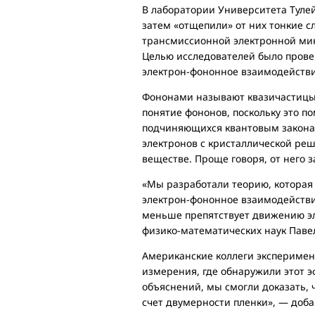
В лаборатории Университета Туле
затем «отщепили» от них тонкие 
трансмиссионной электронной мик
Целью исследователей было прове
электрон-фононное взаимодействи
Фононами называют квазичастицы,
понятие фононов, поскольку это по
подчиняющихся квантовым законам
электронов с кристаллической ре
веществе. Проще говоря, от него 
«Мы разработали теорию, которая
электрон-фононное взаимодействие
меньше препятствует движению эл
физико-математических наук Паве
Американские коллеги эксперимен
измерения, где обнаружили этот 
объяснений, мы смогли доказать,
счет двумерности пленки», — доба