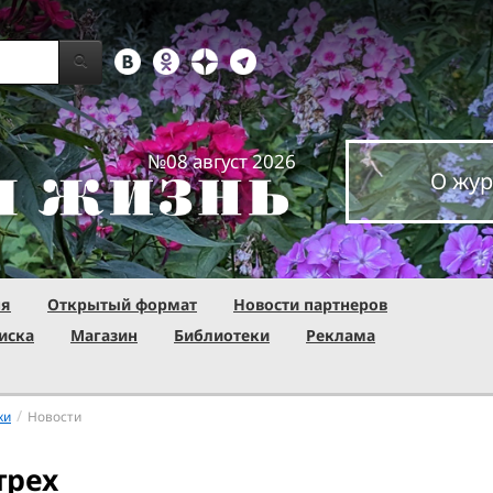
№08 август 2026
О жур
ня
Открытый формат
Новости партнеров
иска
Магазин
Библиотеки
Реклама
/
ки
Новости
трех