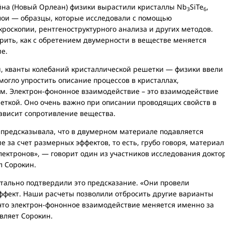
йна (Новый Орлеан) физики вырастили кристаллы Nb
SiTe
,
3
6
слои — образцы, которые исследовали с помощью
роскопии, рентгеноструктурного анализа и других методов.
рить, как с обретением двумерности в веществе меняется
е.
 кванты колебаний кристаллической решетки — физики ввели
могло упростить описание процессов в кристаллах,
. Электрон-фононное взаимодействие – это взаимодействие
шеткой. Оно очень важно при описании проводящих свойств в
зависит сопротивление вещества.
 предсказывала, что в двумерном материале подавляется
 за счет размерных эффектов, то есть, грубо говоря, материал
ектронов», — говорит один из участников исследования докто
л Сорокин.
тально подтвердили это предсказание. «Они провели
эффект. Наши расчеты позволили отбросить другие варианты
 что электрон-фононное взаимодействие меняется именно за
вляет Сорокин.