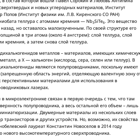
, в состав которой вошли Павел Сорокин и Любовь Антипина
 сверхтвердых и новых углеродных материалов, Институт
р Попов (Институт физики им. Л.В. Киренского СО РАН)
 ниобата теллура с атомами кремния — Nb
SiTe
. Это вещество
3
6
назад, но оставалось малоизученным. По своей структуре его
лщиной в три атома (около 4 ангстрем): слой теллура, слой
 кремния, а затем снова слой теллура.
су дихалькогенидов металлов – материалов, имеющих химическу
металл, а X — халькоген (кислород, сера, селен или теллур). В
 дихалькогениды являются полупроводниками, поскольку имеют
 (запрещенную область энергий, отделяющую валентную зону о
их перспективными материалами для использования в
роводниковых лазерах.
в микроэлектронике связан в первую очередь с тем, что там
оверхность полупроводника, а весь остальной его объем – лишь
иниатюризации. Двумерные материалы из нескольких слоев
 транзисторов и других устройств. Но, возможно, их свойства
 нобелевский лауреат Константин Новоселов в 2014 году
ю нового высокотемпературного сверхпроводника.