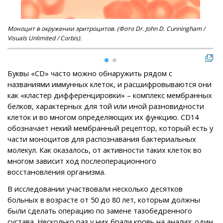
Моноцит в окружении эритроцитов. (Фото Dr. John D. Cunningham /
Мон
Visuals Unlimited / Corbis).
Don
Буквы «CD» часто можно обнаружить рядом с
названиями иммунных клеток, и расшифровываются они
как «кластер дифференцировки» – комплекс мембранных
белков, характерных для той или иной разновидности
клеток и во многом определяющих их функцию. CD14
обозначает некий мембранный рецептор, который есть у
части моноцитов для распознавания бактериальных
молекул. Как оказалось, от активности таких клеток во
многом зависит ход послеоперационного
восстановления организма.
В исследовании участвовали несколько десятков
больных в возрасте от 50 до 80 лет, которым должны
были сделать операцию по замене тазобедренного
сустава. Несколько раз у них брали кровь на анализ: один