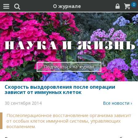
0
О журнале




Подписаться на журнал
Скорость выздоровления после операции
зависит от иммунных клеток
30 сентября 2014
Все новости ›
Послеоперационное восстановление организма зависит
от особых клеток иммунной системы, управляющих
воспалением.