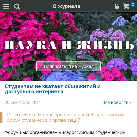
0
О журнале




Подписаться на журнал
Студентам не хватает общежитий и
доступного интернета
20 сентября 2011
Все новости ›
15 сентября в Москве прошел первый Всероссийский
форум студенческих организаций.
Форум был организован «Всероссийским студенческим