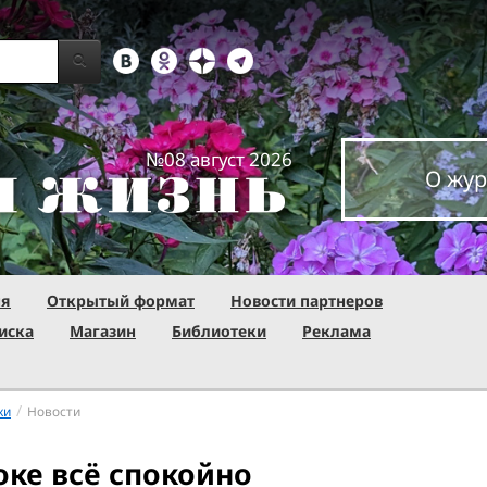
№08 август 2026
О жур
ня
Открытый формат
Новости партнеров
иска
Магазин
Библиотеки
Реклама
/
ки
Новости
оке всё спокойно