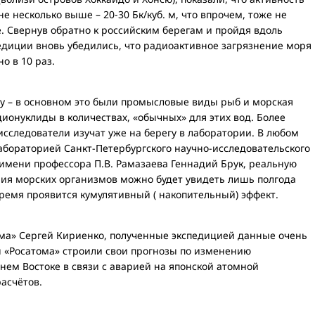
не несколько выше – 20-30 Бк/куб. м, что впрочем, тоже не
 Свернув обратно к российским берегам и пройдя вдоль
едиции вновь убедились, что радиоактивное загрязнение моря
о в 10 раз.
у – в основном это были промысловые виды рыб и морская
дионуклиды в количествах, «обычных» для этих вод. Более
сследователи изучат уже на берегу в лаборатории. В любом
абораторией Санкт-Петербургского научно-исследовательского
имени профессора П.В. Рамазаева Геннадий Брук, реальную
ия морских организмов можно будет увидеть лишь полгода
 время проявится кумулятивный ( накопительный) эффект.
ома» Сергей Кириенко, полученные экспедицией данные очень
ты «Росатома» строили свои прогнозы по изменению
ем Востоке в связи с аварией на японской атомной
расчётов.