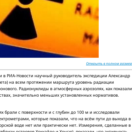
Открыть в полном размер
и в РИА-Новости научный руководитель экспедиции Александр
ета) на всем протяжении маршрута уровень радиации
фонового. Радионуклиды в атмосферных аэрозолях, как показали
ествах, значительно меньших установленных нормативов.
х брали с поверхности и с глубин до 100 м и исследовали
трометрами, которые показали, что на всём пути до выхода в
рской воде нет или практически нет. Измерения, сделанные в
вблизи островов Хоккайдо и Хонсю), показали, что активность