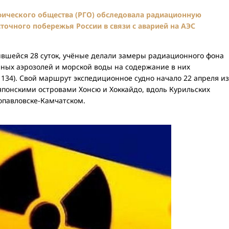
фического общества (РГО) обследовала радиационную
точного побережья России в связи с аварией на АЭС
ившейся 28 суток, учёные делали замеры радиационного фона
шных аэрозолей и морской воды на содержание в них
 134). Свой маршрут экспедиционное судно начало 22 апреля из
японскими островами Хонсю и Хоккайдо, вдоль Курильских
опавловске-Камчатском.