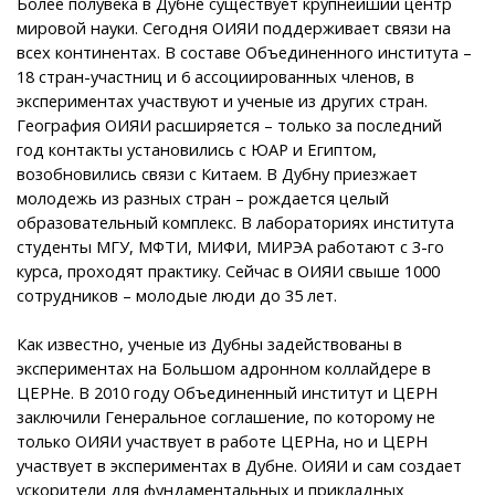
Более полувека в Дубне существует крупнейший центр
мировой науки. Сегодня ОИЯИ поддерживает связи на
всех континентах. В составе Объединенного института –
18 стран-участниц и 6 ассоциированных членов, в
экспериментах участвуют и ученые из других стран.
География ОИЯИ расширяется – только за последний
год контакты установились с ЮАР и Египтом,
возобновились связи с Китаем. В Дубну приезжает
молодежь из разных стран – рождается целый
образовательный комплекс. В лабораториях института
студенты МГУ, МФТИ, МИФИ, МИРЭА работают с 3-го
курса, проходят практику. Сейчас в ОИЯИ свыше 1000
сотрудников – молодые люди до 35 лет.
Как известно, ученые из Дубны задействованы в
экспериментах на Большом адронном коллайдере в
ЦЕРНе. В 2010 году Объединенный институт и ЦЕРН
заключили Генеральное соглашение, по которому не
только ОИЯИ участвует в работе ЦЕРНа, но и ЦЕРН
участвует в экспериментах в Дубне. ОИЯИ и сам создает
ускорители для фундаментальных и прикладных