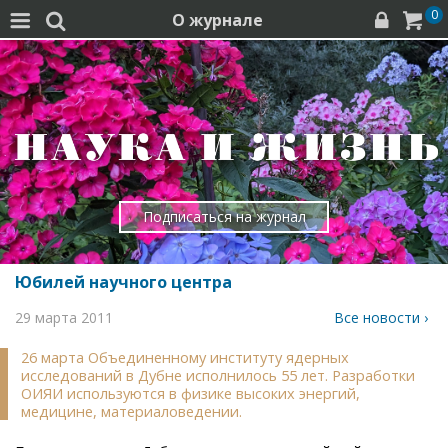
0
О журнале




Подписаться на журнал
Юбилей научного центра
29 марта 2011
Все новости ›
26 марта Объединенному институту ядерных
исследований в Дубне исполнилось 55 лет. Разработки
ОИЯИ используются в физике высоких энергий,
медицине, материаловедении.