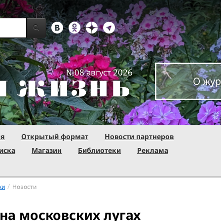
№08 август 2026
О жур
ня
Открытый формат
Новости партнеров
иска
Магазин
Библиотеки
Реклама
/
ки
Новости
на московских лугах