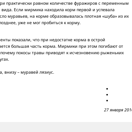
При практически равном количестве фуражиров с переменным
 вида. Если мирмика находила корм первой и успевала
ло муравьев, на корме образовывалась плотная «шуба» из их
озднее, уже не мог пробиться к корму.
нты показали, что при недостатке корма в острой
ается большая часть корма. Мирмики при этом погибают от
, почему покосы травы приводят к исчезновению рыженьких
угах.
, внизу – муравей лязиус.
27 января 201