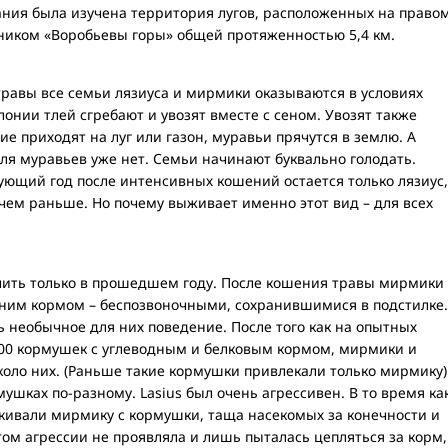
вания была изучена территория лугов, расположенных на право
зником «Воробьевы горы» общей протяженностью 5,4 км.
травы все семьи лязиуса и мирмики оказываются в условиях
лонии тлей сгребают и увозят вместе с сеном. Увозят также
е приходят на луг или газон, муравьи прячутся в землю. А
для муравьев уже нет. Семьи начинают буквально голодать.
ующий год после интенсивных кошений остается только лязиус,
 чем раньше. Но почему выживает именно этот вид – для всех
учить только в прошедшем году. После кошения травы мирмики
ним кормом – беспозвоночными, сохранившимися в подстилке.
ь необычное для них поведение. После того как на опытных
100 кормушек с углеводным и белковым кормом, мирмики и
оло них. (Раньше такие кормушки привлекали только мирмику)
ушках по-разному. Lasius был очень агрессивен. В то время ка
скивали мирмику с кормушки, таща насекомых за конечности и
том агрессии не проявляла и лишь пыталась цепляться за корм,