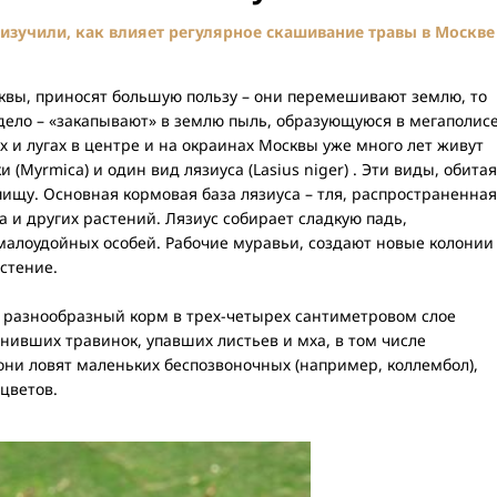
изучили, как влияет регулярное скашивание травы в Москве
квы, приносят большую пользу – они перемешивают землю, то
дело – «закапывают» в землю пыль, образующуюся в мегаполис
х и лугах в центре и на окраинах Москвы уже много лет живут
(Myrmica) и один вид лязиуса (Lasius niger) . Эти виды, обитая
 пищу. Основная кормовая база лязиуса – тля, распространенная
а и других растений. Лязиус собирает сладкую падь,
малоудойных особей. Рабочие муравьи, создают новые колонии
астение.
разнообразный корм в трех-четырех сантиметровом слое
нивших травинок, упавших листьев и мха, в том числе
они ловят маленьких беспозвоночных (например, коллембол),
цветов.