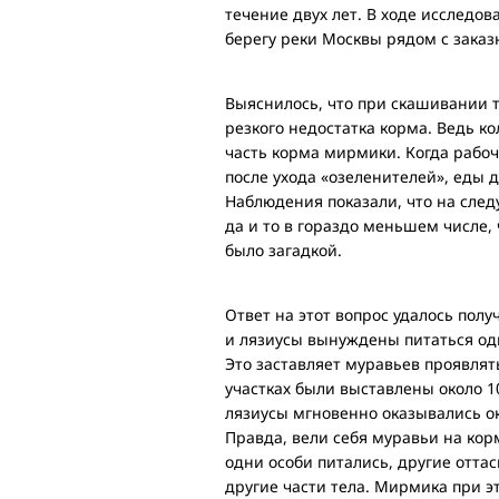
течение двух лет. В ходе исследо
берегу реки Москвы рядом с зака
Выяснилось, что при скашивании 
резкого недостатка корма. Ведь ко
часть корма мирмики. Когда рабочи
после ухода «озеленителей», еды 
Наблюдения показали, что на след
да и то в гораздо меньшем числе,
было загадкой.
Ответ на этот вопрос удалось пол
и лязиусы вынуждены питаться од
Это заставляет муравьев проявлят
участках были выставлены около 
лязиусы мгновенно оказывались ок
Правда, вели себя муравьи на корм
одни особи питались, другие отта
другие части тела. Мирмика при э