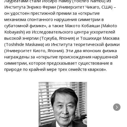
Лауреатами стали Йосиро Намбу (Yoichiro Nambu) из
Института Энрико Ферми (Университет Чикаго, США) –
он удостоен престижной премии за «открытие
механизма спонтанного нарушения симметрии в
субатомной физике», а также Макото Кобаяши (Makoto
Kobayashi) из Исследовательского центра ускорителей
высокой энергии (Тсукуба, Япония) и Тошихиде Маскава
(Toshihide Maskawa) из Института теоретической физики
(Университет Киото, Япония). Эти два японских физика
награждены за «открытие происхождения нарушенной
симметрии, которое предсказывает существование в
природе по крайней мере трех семейств кварков».