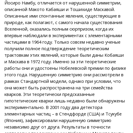
Йосиро Намбу, отличается от нарушенной симметрии,
описанной Макото Кабаяши и Тошихиде Маскавой.
Описанные ими спонтанные явления, существующие в
природе, как полагают, с самого начала существования
Вселенной, оказались полным сюрпризом, когда их
впервые наблюдали в экспериментах с элементарными
частицами в 1964 году. Только совсем недавно ученые
получили полное подтверждение теоретическим
трактовкам этих явлений, которые были даны Кобаяши
и Маскава в 1972 году. Именно за эти теоретические
работы они и удостоены Нобелевской премии по физике
этого года. Нарушенную симметрию они рассмотрели в
рамках Стандартной модели, однако при условии, что
она может быть распространена на три семейства
кварков. Эти теоретически предсказанные
гипотетические кварки лишь недавно были обнаружены
экспериментально. В 2001 году два детектора
элементарных частиц – в Стендфорде (США) и Тсукубе
(Япония), зафиксировали нарушенную симметрию
независимо друг от друга. Результаты в точности