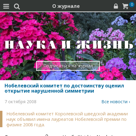
0
О журнале




Подписаться на журнал
Нобелевский комитет по достоинству оценил
открытие нарушенной симметрии
7 октября 2008
Все новости ›
Нобелевский комитет Королевской шведской академии
наук объявил имена лауреатов Нобелевской премии по
физике 2008 года.