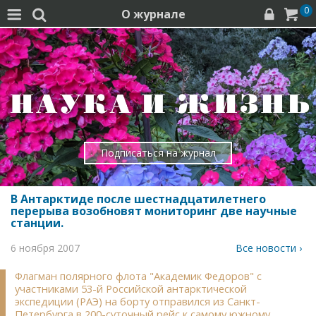
0
О журнале




Подписаться на журнал
В Антарктиде после шестнадцатилетнего
перерыва возобновят мониторинг две научные
станции.
6 ноября 2007
Все новости ›
Флагман полярного флота "Академик Федоров" с
участниками 53-й Российской антарктической
экспедиции (РАЭ) на борту отправился из Санкт-
Петербурга в 200-суточный рейс к самому южному