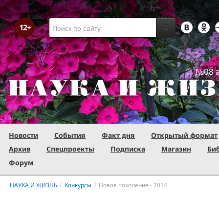
№08 а
Новости
События
Факт дня
Открытый формат
Архив
Спецпроекты
Подписка
Магазин
Би
Форум
/
/
НАУКА И ЖИЗНЬ
Конкурсы
Новое поколение - 2014