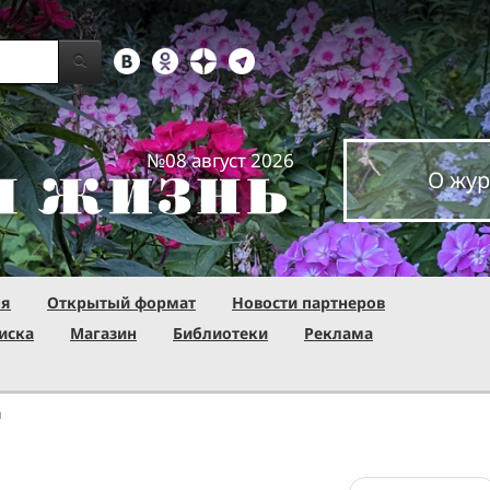
№08 август 2026
О жур
ня
Открытый формат
Новости партнеров
иска
Магазин
Библиотеки
Реклама
я