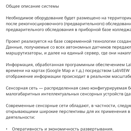
Общее описание системы
Необходимое оборудование будет размещено на территори
после рекогносцировочного (предварительного) обследован
предварительного обследования в приборной базе колледжа 
Проект реализуется на базе современной технологии созда
Данные, получаемые со всех автономных датчиков передаю
маршрутизаторы, и далее на единый сервер, где они накап
Информация, обработанная программным обеспечением Lab
Таб. 1.
времени на картах (Google Map и т.д.) посредством LabVIEW I
отображение информации происходит в реальном масштабе
Сенсорная сеть — распределенная само конфигурируемая бе
малогабаритных интеллектуальных сенсорных устройств (да
Современные сенсорные сети обладают, в частности, сле
открывающими широкие перспективы для их применения в 
деятельности:
Таб. 2.
• Оперативность и экономичность развертывания.