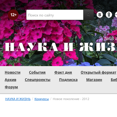
№08 а
Новости
События
Факт дня
Открытый формат
Архив
Спецпроекты
Подписка
Магазин
Би
Форум
/
/
НАУКА И ЖИЗНЬ
Конкурсы
Новое поколение - 2012