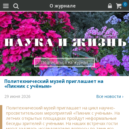
0
О журнале




Подписаться на журнал
Политехнический музей приглашает на
«Пикник с учёным»
29 июня 2026
Все новости ›
Политехнический музей приглашает на цикл научно-
просветительских мероприятий «Пикник с учёным». На
летних открытых площадках пройдут неформальные
беседы зрителей с учёными. На наших встречах гости
могут задавать исследователю вопросы по теме его