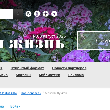
№08 август 2026
О жур
ня
Открытый формат
Новости партнеров
иска
Магазин
Библиотеки
Реклама
/
/
А И ЖИЗНЬ»
Пользователи
Максим Лучков
ла
Войти