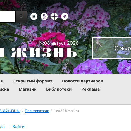
№08 август 2026
О жур
ня
Открытый формат
Новости партнеров
иска
Магазин
Библиотеки
Реклама
/
/
А И ЖИЗНЬ»
Пользователи
ikea86@mail.ru
ла
Войти