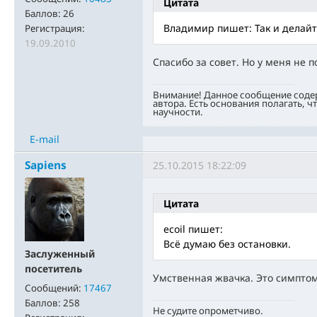
Цитата
Баллов:
26
Владимир пишет: Так и делайт
Регистрация:
19.09.2010
Спасибо за совет. Но у меня не п
Внимание! Данное сообщение соде
автора. Есть основания полагать, ч
научности.
E-mail
Sapiens
25.10.2015 18:22:09
Цитата
ecoil пишет:
Всё думаю без остановки.
Заслуженный
посетитель
Умственная жвачка. Это симптом
Сообщений:
17467
Баллов:
258
Не судите опрометчиво.