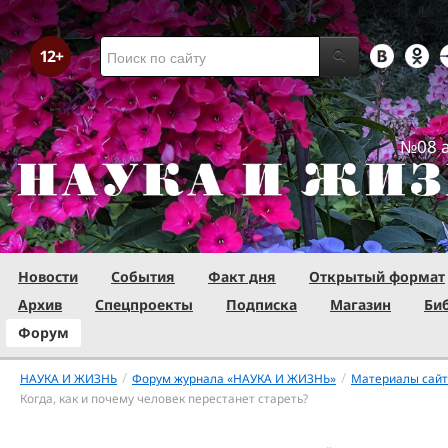
№08 а
Новости
События
Факт дня
Открытый формат
Архив
Спецпроекты
Подписка
Магазин
Би
Форум
/
/
НАУКА И ЖИЗНЬ
Форум журнала «НАУКА И ЖИЗНЬ»
Материалы сай
Когда, как и почему человек перестанет стареть?