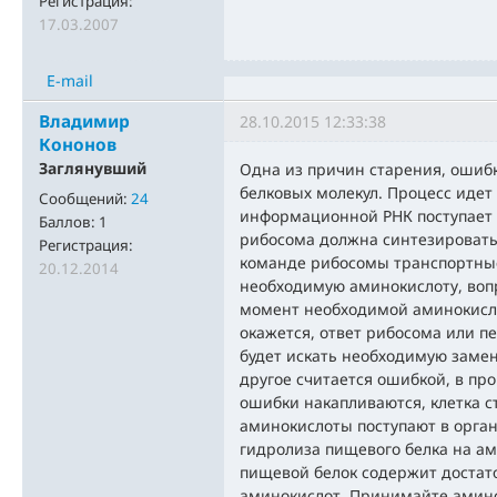
Регистрация:
17.03.2007
E-mail
Владимир
28.10.2015 12:33:38
Кононов
Заглянувший
Одна из причин старения, ошибк
белковых молекул. Процесс иде
Сообщений:
24
информационной РНК поступает 
Баллов:
1
рибосома должна синтезировать
Регистрация:
команде рибосомы транспортные
20.12.2014
необходимую аминокислоту, вопр
момент необходимой аминокисло
окажется, ответ рибосома или п
будет искать необходимую замен
другое считается ошибкой, в пр
ошибки накапливаются, клетка с
аминокислоты поступают в орган
гидролиза пищевого белка на ам
пищевой белок содержит достат
аминокислот. Принимайте амино