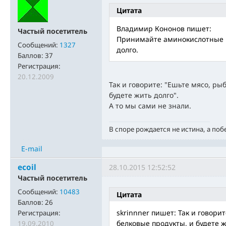
Цитата
Владимир Кононов пишет:
Частый посетитель
Принимайте аминокислотные к
Сообщений:
1327
долго.
Баллов:
37
Регистрация:
20.12.2009
Так и говорите: "Ешьте мясо, ры
будете жить долго".
А то мы сами не знали.
В споре рождается не истина, а поб
E-mail
ecoil
28.10.2015 12:52:52
Частый посетитель
Сообщений:
10483
Цитата
Баллов:
26
skrinnner пишет: Так и говорит
Регистрация:
белковые продукты, и будете ж
19.09.2010