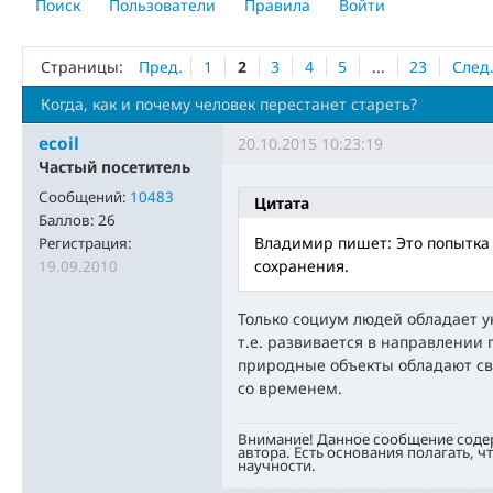
Поиск
Пользователи
Правила
Войти
Страницы:
Пред.
1
2
3
4
5
...
23
След
Когда, как и почему человек перестанет стареть?
ecoil
20.10.2015 10:23:19
Частый посетитель
Сообщений:
10483
Цитата
Баллов:
26
Владимир пишет: Это попытка 
Регистрация:
сохранения.
19.09.2010
Только социум людей обладает 
т.е. развивается в направлении 
природные объекты обладают сво
со временем.
Внимание! Данное сообщение соде
автора. Есть основания полагать, ч
научности.