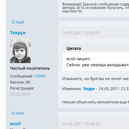
Внимание! Данное сообщение соде
автора. Есть основания полагать, ч
научности.
E-mail
Техрук
14.05.2011 12:32:01
Цитата
ecoil пишет:
Сейчас уже некогда вкладыват
Частый посетитель
Сообщений:
16994
Извините, но братва не хочет ме
Баллов:
40
Регистрация:
Изменено:
Техрук
-
14.05.2011 12:3
06.02.2010
Нельзя объяснить непонятное еще
E-mail
ecoil
16.05.2011 13:38:32