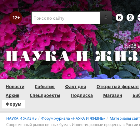
№08 а
Новости
События
Факт дня
Открытый формат
Архив
Спецпроекты
Подписка
Магазин
Би
Форум
/
/
НАУКА И ЖИЗНЬ
Форум журнала «НАУКА И ЖИЗНЬ»
Материалы сай
Современный рынок ценных бумаг. Инвестиционные процессы в России и