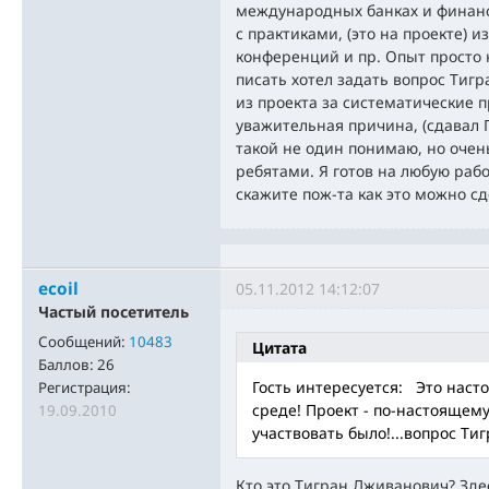
международных банках и финанс
с практиками, (это на проекте) 
конференций и пр. Опыт просто
писать хотел задать вопрос Тиг
из проекта за систематические п
уважительная причина, (сдавал Г
такой не один понимаю, но очен
ребятами. Я готов на любую рабо
скажите пож-та как это можно сд
ecoil
05.11.2012 14:12:07
Частый посетитель
Сообщений:
10483
Цитата
Баллов:
26
Гость интересуется: Это наст
Регистрация:
среде! Проект - по-настоящему
19.09.2010
участвовать было!...вопрос Т
Кто это Тигран Дживанович? Здес