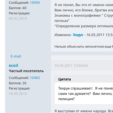
Сообщений:
16994
Я не понял, Вы это от имени не
Баллов:
40
Вам лично, кто ближе, братва и
Регистрация:
Знакомы с монографиями " Стру
06.02.2010
погонах"
"Определение размера оптимальн
Изменено:
Техрук
-
16.05.2011 13:5
Нельзя объяснить непонятное еще
E-mail
ecoil
16.05.2011 13:54:54
Частый посетитель
Сообщений:
10483
Цитата
Баллов:
26
Техрук спрашивает: Я не поня
Регистрация:
сами так думаете? Вам лично,
19.09.2010
полиция?
Я выступаю от имени народа. Вс