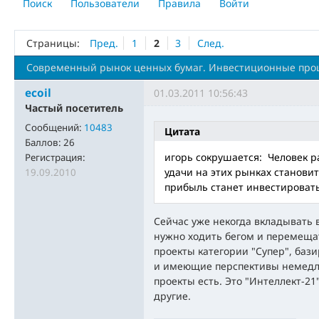
Поиск
Пользователи
Правила
Войти
Страницы:
Пред.
1
2
3
След.
Современный рынок ценных бумаг. Инвестиционные проце
ecoil
01.03.2011 10:56:43
Частый посетитель
Сообщений:
10483
Цитата
Баллов:
26
игорь сокрушается: Человек р
Регистрация:
удачи на этих рынках станови
19.09.2010
прибыль станет инвестироват
Сейчас уже некогда вкладывать 
нужно ходить бегом и перемеща
проекты категории "Супер", ба
и имеющие перспективы немедл
проекты есть. Это "Интеллект-21
другие.