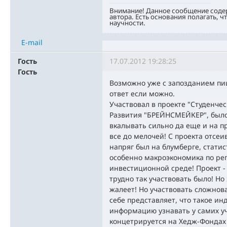
Внимание! Данное сообщение соде
автора. Есть основания полагать, ч
научности.
E-mail
Гость
17.07.2012 19:28:25
Гость
Возможно уже с запозданием пиш
ответ если можно.
Участвовал в проекте "Студенче
Развития "БРЕЙНСМЕЙКЕР", было
вкалывать сильно да еще и на п
все до мелочей! С проекта отсе
напряг был на блумберге, статис
особенно макроэкономика по рег
инвестиционной среде! Проект -
трудно так участвовать было! Но 
жалеет! Но участвовать сложнова
себе представляет, что такое ин
информацию узнавать у самих уч
концетрируется на Хедж-Фондах