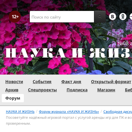
№08 а
Новости
События
Факт дня
Открытый формат
Архив
Спецпроекты
Подписка
Магазин
Би
Форум
/
/
НАУКА И ЖИЗНЬ
Форум журнала «НАУКА И ЖИЗНЬ»
Свободная диск
Посоветуйте надёжный игровой портал с услугой аренды игр для ПК и вс
проверенным.