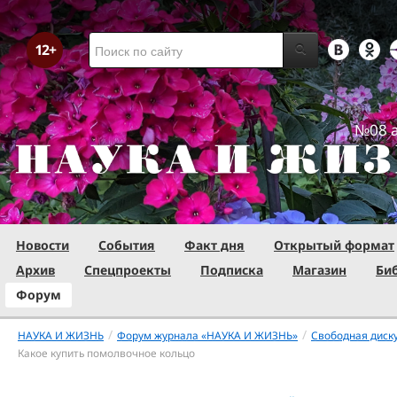
№08 а
Новости
События
Факт дня
Открытый формат
Архив
Спецпроекты
Подписка
Магазин
Би
Форум
/
/
НАУКА И ЖИЗНЬ
Форум журнала «НАУКА И ЖИЗНЬ»
Свободная диск
Какое купить помолвочное кольцо