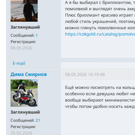
А я бы выбирал с бриллиантом, 
помолвкой и выглядят очень ак
Плюс бриллиант красиво играет 
любой стиль украшений, поэтому
Заглянувший
можно глянуть помолвочные кол
https://cokgold.ru/catalog/pomolv
Сообщений:
1
Регистрация:
08.05.2026
E-mail
Дима Смирнов
08.05.2026 16:10:48
Ещё можно посмотреть на кольц
особенно если девушка любит н
вообще выбирают минималистич
чтобы потом удобно носить кажд
Заглянувший
Сообщений:
21
Регистрация:
25.02.2026