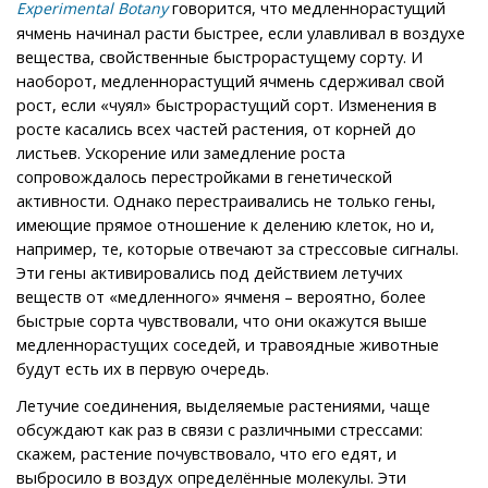
говорится, что медленнорастущий
Experimental Botany
ячмень начинал расти быстрее, если улавливал в воздухе
вещества, свойственные быстрорастущему сорту. И
наоборот, медленнорастущий ячмень сдерживал свой
рост, если «чуял» быстрорастущий сорт. Изменения в
росте касались всех частей растения, от корней до
листьев. Ускорение или замедление роста
сопровождалось перестройками в генетической
активности. Однако перестраивались не только гены,
имеющие прямое отношение к делению клеток, но и,
например, те, которые отвечают за стрессовые сигналы.
Эти гены активировались под действием летучих
веществ от «медленного» ячменя – вероятно, более
быстрые сорта чувствовали, что они окажутся выше
медленнорастущих соседей, и травоядные животные
будут есть их в первую очередь.
Летучие соединения, выделяемые растениями, чаще
обсуждают как раз в связи с различными стрессами:
скажем, растение почувствовало, что его едят, и
выбросило в воздух определённые молекулы. Эти