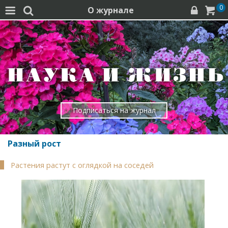
0
О журнале




Подписаться на журнал
Разный рост
Растения растут с оглядкой на соседей