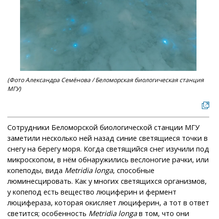
(Фото Александра Семёнова / Беломорская биологическая станция
МГУ)
Сотрудники Беломорской биологической станции МГУ
заметили несколько ней назад синие светящиеся точки в
снегу на берегу моря. Когда светящийся снег изучили под
микроскопом, в нём обнаружились веслоногие рачки, или
копеподы, вида
Metridia longa
, способные
люминесцировать. Как у многих светящихся организмов,
у копепод есть вещество люциферин и фермент
люцифераза, которая окисляет люциферин, а тот в ответ
светится; особенность
Metridia longa
в том, что они