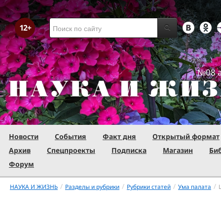
№08 а
Новости
События
Факт дня
Открытый формат
Архив
Спецпроекты
Подписка
Магазин
Би
Форум
/
/
/
/
НАУКА И ЖИЗНЬ
Разделы и рубрики
Рубрики статей
Ума палата