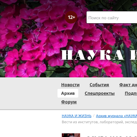
Новости
События
Факт д
Архив
Спецпроекты
Подп
Форум
/
НАУКА И ЖИЗНЬ
Архив журнала «НАУК
Вести из институтов, лабораторий, экспе