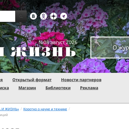
№08 август 2026
О жур
ня
Открытый формат
Новости партнеров
иска
Магазин
Библиотеки
Реклама
/
/
А И ЖИЗНЬ»
Коротко о науке и технике
диций