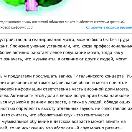
т развитию левой височной области мозга (выделена желтым цветом),
уковой информации.
Открыть в полном размер
 устройство для сканирования мозга, можно было бы без труда
кант. Японские ученые установили, что, когда профессиональны
более активно работает левое полушарие мозга, тогда как у
 означать, что музыканты, в отличие от других людей, могут
ым предлагали прослушать запись "Итальянского концерта" И.
нито-резонансной томографии, какие области мозга при этом
вуковой информации ответственна часть височной доли мозга,
лом. Активность этой доли в левом полушарии была наиболее
ться музыкой в раннем возрасте, а также у людей, обладающих
бностью определять высоту отдельных звуков, не сопоставляя и
нято считать, что абсолютный слух - это генетически
з музыкальное обучение в детском возрасте может влиять на
лей, то не исключено, что абсолютный слух можно развить.