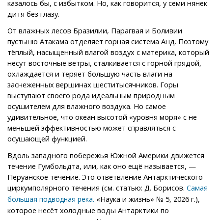
казалось бы, с избытком. Но, как говорится, у семи нянек
дитя без глазу.
От влажных лесов Бразилии, Парагвая и Боливии
пустыню Атакама отделяет горная система Анд. Поэтому
тёплый, насыщенный влагой воздух с материка, который
несут восточные ветры, сталкивается с горной грядой,
охлаждается и теряет большую часть влаги на
заснеженных вершинах шеститысячников. Горы
выступают своего рода идеальным природным
осушителем для влажного воздуха. Но самое
удивительное, что океан высотой «уровня моря» с не
меньшей эффективностью может справляться с
осушающей функцией.
Вдоль западного побережья Южной Америки движется
течение Гумбольдта, или, как оно ещё называется, —
Перуанское течение. Это ответвление Антарктического
циркумполярного течения (см. статью: Д. Борисов.
Самая
«Наука и жизнь» № 5, 2026 г.),
большая подводная река.
которое несёт холодные воды Антарктики по