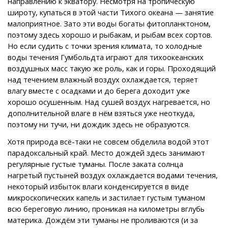
направлению к экватору. Несмотря на тропическую
широту, купаться в этой части Тихого океана — занятие
малоприятное. Зато эти воды богаты фитопланктоном,
поэтому здесь хорошо и рыбакам, и рыбам всех сортов.
Но если судить с точки зрения климата, то холодные
воды течения Гумбольдта играют для тихоокеанских
воздушных масс такую же роль, как и горы. Проходящий
над течением влажный воздух охлаждается, теряет
влагу вместе с осадками и до берега доходит уже
хорошо осушенным. Над сушей воздух нагревается, но
дополнительной влаге в нём взяться уже неоткуда,
поэтому ни тучи, ни дождик здесь не образуются.
Хотя природа всё-таки не совсем обделила водой этот
парадоксальный край. Место дождей здесь занимают
регулярные густые туманы. После заката солнца
нагретый пустыней воздух охлаждается водами течения,
некоторый избыток влаги конденсируется в виде
микроскопических капель и застилает густым туманом
всю береговую линию, проникая на километры вглубь
материка. Дождём эти туманы не проливаются (и за