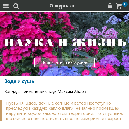
0
О журнале




Подписаться на журнал
Вода и сушь
Кандидат химических наук Максим Абаев
Пустыня. Здесь вечные солнце и ветер неотступно
преследуют каждую каплю влаги, нечаянно посмевшей
нарушить «сухой закон» этой территории. Но у пустынь,
в отличие от вечности, есть вполне измеримый возраст.