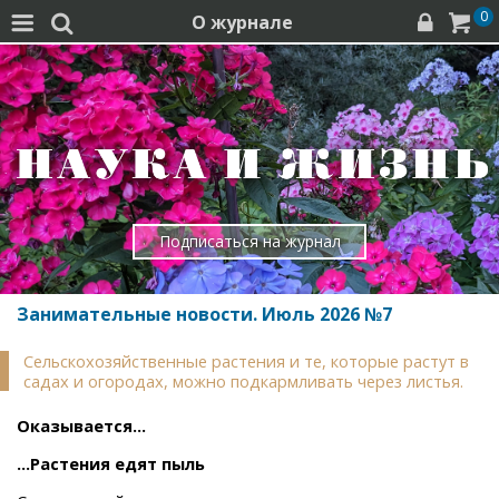
0
О журнале




Подписаться на журнал
Занимательные новости. Июль 2026 №7
Сельскохозяйственные растения и те, которые растут в
садах и огородах, можно подкармливать через листья.
Оказывается…
...Растения едят пыль