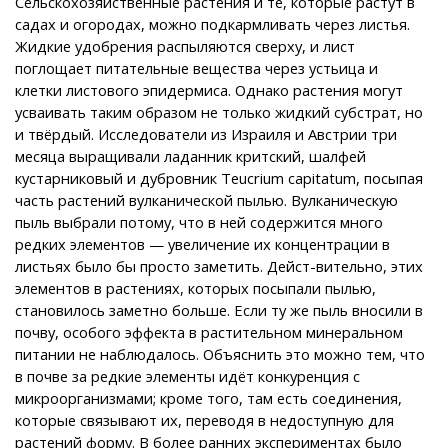
Сельскохозяйственные растения и те, которые растут в
садах и огородах, можно подкармливать через листья.
Жидкие удобрения распыляются сверху, и лист
поглощает питательные вещества через устьица и
клетки листового эпидермиса. Однако растения могут
усваивать таким образом не только жидкий субстрат, но
и твёрдый. Исследователи из Израиля и Австрии три
месяца выращивали ладанник критский, шалфей
кустарниковый и дубровник Teucrium capitatum, посыпая
часть растений вулканической пылью. Вулканическую
пыль выбрали потому, что в ней содержится много
редких элементов — увеличение их концентрации в
листьях было бы просто заметить. Дейст-вительно, этих
элементов в растениях, которых посыпали пылью,
становилось заметно больше. Если ту же пыль вносили в
почву, особого эффекта в растительном минеральном
питании не наблюдалось. Объяснить это можно тем, что
в почве за редкие элементы идёт конкуренция с
микроорганизмами; кроме того, там есть соединения,
которые связывают их, переводя в недоступную для
растений форму. В более ранних экспериментах было