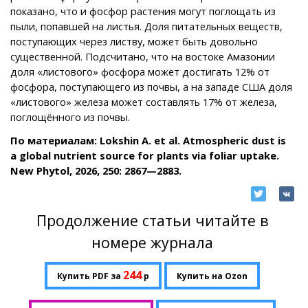
показано, что и фосфор растения могут поглощать из
пыли, попавшей на листья. Доля питательных веществ,
поступающих через листву, может быть довольно
существенной. Подсчитано, что на востоке Амазонии
доля «листового» фосфора может достигать 12% от
фосфора, поступающего из почвы, а на западе США доля
«листового» железа может составлять 17% от железа,
поглощённого из почвы.
По материалам: Lokshin A. et al. Atmospheric dust is
a global nutrient source for plants via foliar uptake.
New Phytol, 2026, 250: 2867—2883.
Продолжение статьи читайте в
номере журнала
244
Купить PDF за
р
Купить на Ozon