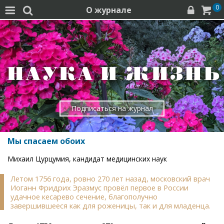
0
О журнале




Подписаться на журнал
Мы спасаем обоих
Михаил Цурцумия, кандидат медицинских наук
Летом 1756 года, ровно 270 лет назад, московский врач
Иоганн Фридрих Эразмус провёл первое в России
удачное кесарево сечение, благополучно
завершившееся как для роженицы, так и для младенца.