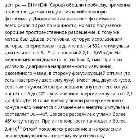
центра — ВНИИЭФ (Саров) обошли проблему, применив
в качестве датчика излучения калиброванную
фотобумагу. Динамический диапазон фотобумаги —
всего около 10 раз по мощности, но зато получалось
хорошее пространственное разрешение, к тому же
метод был дёшев. Установка, которую использовали
авторы, генерировала на длине волны 532 нм импульсы
длительностью 3—5 нс с энергией 2,1—3,65 кДж. На
медной мишени диаметр пятна был 0,5 мм. При этих
условиях диаграмма направленности излучения,
рассеянного назад, в сторону фокусирующей оптики (то
есть навстречу лазерному лучу), имеет вид двух конусов,
соосных с лучом. Угол при вершине внутреннего конуса
растёт от 6 до 20° с увеличением энергии импульса от 2,1
до 3,65 кДж. В то же время угловой размер внешнего
конуса мало меняется с изменением энергии импульса и
составляет 30—40°. Боковое рассеяние с углами более
45° отсутствует. При интенсивности на мишени более
14
2
3,4•10
Вт/см
появляется рассеяние в направлении,
перпендикулярном лазерному лучу и вектору