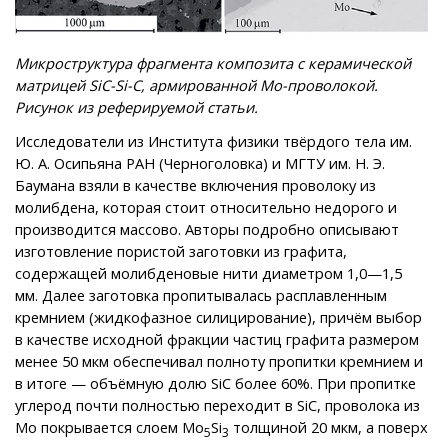
Микроструктура фрагмента композита с керамической
матрицей SiC-Si-C, армированной Мо-проволокой.
Рисунок из реферируемой статьи.
Исследователи из Института физики твёрдого тела им.
Ю. А. Осипьяна РАН (Черноголовка) и МГТУ им. Н. Э.
Баумана взяли в качестве включения проволоку из
молибдена, которая стоит относительно недорого и
производится массово. Авторы подробно описывают
изготовление пористой заготовки из графита,
содержащей молибденовые нити диаметром 1,0—1,5
мм. Далее заготовка пропитывалась расплавленным
кремнием (жидкофазное силицирование), причём выбор
в качестве исходной фракции частиц графита размером
менее 50 мкм обеспечивал полноту пропитки кремнием и
в итоге — объёмную долю SiC более 60%. При пропитке
углерод почти полностью переходит в SiC, проволока из
Mo покрывается слоем Mo
Si
толщиной 20 мкм, а поверх
5
3