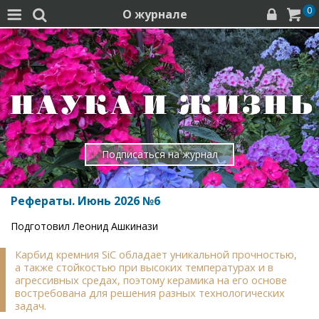
0
О журнале




Подписаться на журнал
Рефераты. Июнь 2026 №6
Подготовил Леонид Ашкинази
Карбид кремния SiC обладает уникальной прочностью,
а также стойкостью при высоких температурах и в
агрессивных средах, поэтому керамика на его основе
востребована для решения разных технологических
задач.