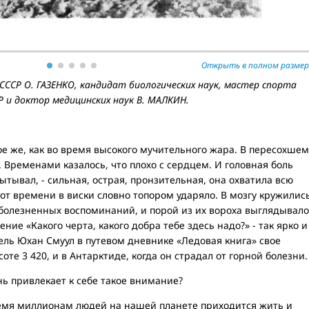
Открыть в полном размер
СССР О. ГАЗЕНКО, кандидат биологических наук, мастер спорта
Р и доктор медицинских наук В. МАЛКИН.
 же, как во время высокого мучительного жара. В пересохшем
. Временами казалось, что плохо с сердцем. И головная боль
пытывал, - сильная, острая, пронзительная, она охватила всю
я от времени в виски словно топором ударяло. В мозгу кружилис
болезненных воспоминаний, и порой из их вороха выглядывало
ние «Какого черта, какого добра тебе здесь надо?» - так ярко и
ель Юхан Смуул в путевом дневнике «Ледовая книга» свое
оте 3 420, и в Антарктиде, когда он страдал от горной болезни.
 привлекает к себе такое внимание?
емя миллионам людей на нашей планете приходится жить и