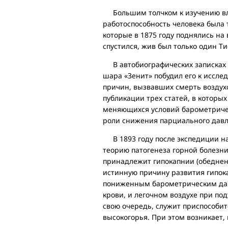
Большим толчком к изучению вли
работоспособность человека была 
которые в 1875 году поднялись на
спустился, жив был только один Ти
В автобиографических записках И
шара «Зенит» побудил его к иссл
причин, вызвавших смерть воздухо
публикации трех статей, в котор
меняющихся условий барометричес
роли снижения парциального давл
В 1893 году после экспедиции на
теорию патогенеза горной болезни
принадлежит гипокапнии (обеднени
истинную причину развития гипока
пониженным барометрическим дав
крови, и легочном воздухе при под
свою очередь, служит приспособит
высокогорья. При этом возникает,