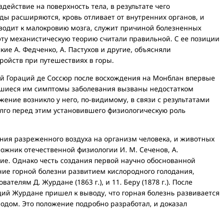
действие на поверхность тела, в результате чего
ды расширяются, кровь отливает от внутренних органов, и
иводит к малокровию мозга, служит причиной болезненных
эту механистическую теорию считали правильной. С ее позиции
ские А. Федченко, А. Пастухов и другие, объясняли
ройств при путешествиях в горы.
 Гораций де Соссюр после восхождения на Монблан впервые
вшиеся им симптомы заболевания вызваны недостатком
жение возникло у него, по-видимому, в связи с результатами
олго перед этим установившего физиологическую роль
ия разреженного воздуха на организм человека, и животных
ложник отечественной физиологии И. М. Сеченов, А.
гие. Однако честь создания первой научно обоснованной
ие горной болезни развитием кислородного голодания,
телям Д. Журдане (1863 г.), и 11. Беру (1878 г.). После
ций Журдане пришел к выводу, что горная болезнь развивается
одом. Это положение подробно разработал, и доказал