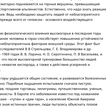
я. Ежегодно поднимаются на горные вершины, превышающие
 спортсменов-альпинистов. Естественно, что надо знать реакци
вия. Ведь необходимо защитить людей от неблагоприятного
прежде всего от гипоксии - основного воздействующего
физиологического влияния высокогорья в последние годы
вание человека в горах способствует повышению устойчивости
 неблагоприятным факторам внешней среды. Этот факт был
сследователей В В Стрельцова, Г. Е. Владимирова и др.
 1969 годах В. В. Ларина, Н. II. Сиротннина, П. В Васильева, и
, что после высокогорной тренировки большинство людей
 нехватке кислорода, а также к действию ускорений и
.
горы ухудшается общее состояние, и развиваются болезненны
вно. Подобные ощущения испытывали сначала пастухи,
ав, позднее торговцы, пилигримы, путешественники, ученые,
пинисты. В Европе это заболевание известно под названием
Азии - «тутек» и «дам гари», а население Южной Америки
 Не зная истинных причин, люди пытались объяснить плохое