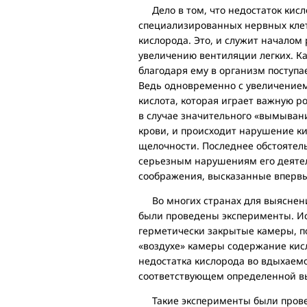
Дело в том, что недостаток кисл
специализированных нервных клет
кислорода. Это, и служит началом 
увеличению вентиляции легких. Ка
благодаря ему в организм поступае
Ведь одновременно с увеличением
кислота, которая играет важную ро
в случае значительного «вымыван
крови, и происходит нарушение ки
щелочности. Последнее обстоятель
серьезным нарушениям его деятель
соображения, высказанные впервы
Во многих странах для выяснения
были проведены эксперименты. Ис
герметически закрытые камеры, по
«воздухе» камеры содержание кис
недостатка кислорода во вдыхаемо
соответствующем определенной вы
Такие эксперименты были проведе