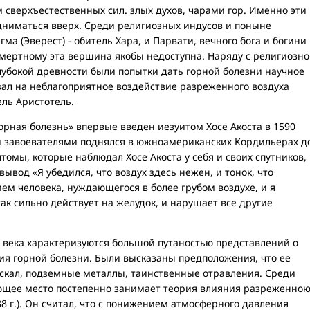
 сверхъестественных сил. злых духов, чарами гор. Именно эти
дниматься вверх. Среди религиозных индусов и поныне
ма (Эверест) - обитель Хара, и Парвати, вечного бога и богини
мертному эта вершина якобы недоступна. Наряду с религиозно
лубокой древности были попытки дать горной болезни научное
зал на неблагоприятное воздействие разреженного воздуха
ль Аристотель.
рная болезнь» впервые введен иезуитом Хосе Акоста в 1590
ми завоевателями поднялся в южноамериканских Кордильерах д
томы, которые наблюдал Хосе Акоста у себя и своих спутников,
ывод «Я убедился, что воздух здесь нежен, и тонок, что
м человека, нуждающегося в более грубом воздухе, и я
ак сильно действует на желудок, и нарушает все другие
X века характеризуются большой путаностью представлений о
ия горной болезни. Были высказаны предположения, что ее
скал, подземные металлы, таинственные отравления. Среди
ающее место постепенно занимает теория влияния разреженно
8 г.). Он считал, что с понижением атмосферного давления