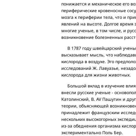
понижается и механическое его воз
периферические кровеносные сосу
мозга к периферии тела, что и пр
явлений на высоте. Долгое время 
многие ученые, в том числе, и рус
возникновение болезненных расст
В 1787 году швейцарский ученый
высказывает мысль, что наблюда
кислорода в воздухе. Эго предполо
исследований Ж. Лавуазье, незад
кислорода для жизни животных.
Большой вклад в изучение влиян
внесли русские ученые - основопо
Католинский, В. AV Пашутин и дру
теории, объясняющей возникновен
принадлежит французским исследова
нескольких высокогорных экспеди
из-за обеднения организма кислор
экспериментально Поль Бер.