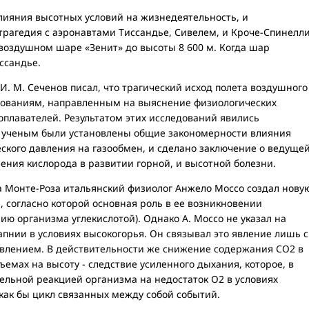
яния высотных условий на жизнедеятельность, и
трагедия с аэронавтами Тиссандье, Сивелем, и Кроче-Спинелли
 воздушном шаре «Зенит» до высоты 8 600 м. Когда шар
ссандье.
. М. Сеченов писал, что трагический исход полета воздушного
едованиям, направленным на выяснение физиологических
плавателей. Результатом этих исследований явились
ых ученым были установлены общие закономерности влияния
кого давления на газообмен, и сделано заключение о ведуще
ения кислорода в развитии горной, и высотной болезни.
 Монте-Роза итальянский физиолог Анжело Mocco создал нову
, согласно которой основная роль в ее возникновении
ю организма углекислотой). Однако А. Mocco не указал на
пнии в условиях высокогорья. Он связывал это явление лишь с
лением. В действительности же снижение содержания СО2 в
ъемах на высоту - следствие усиленного дыхания, которое, в
ельной реакцией организма на недостаток О2 в условиях
 как бы цикл связанных между собой событий.