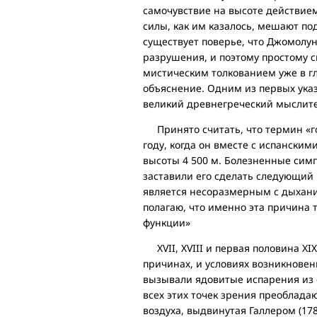
самочувствие на высоте действием
силы, как им казалось, мешают по
существует поверье, что Джомолунг
разрушения, и поэтому простому с
мистическим толкованием уже в г
объяснение. Одним из первых ука
великий древнегреческий мыслите
Принято считать, что термин «го
году, когда он вместе с испански
высоты 4 500 м. Болезненные симп
заставили его сделать следующий в
является несоразмерным с дыхание
полагаю, что именно эта причина т
функции»
XVII, XVIII и первая половина XI
причинах, и условиях возникновен
вызывали ядовитые испарения из 
всех этих точек зрения преоблад
воздуха, выдвинутая Галлером (178