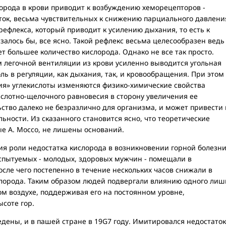
орода в крови приводит к возбуждению хеморецепторов -
ок, весьма чувствительных к снижению парциального давлени
рефлекса, который приводит к усилению дыхания, то есть к
залось бы, все ясно. Такой рефлекс весьма целесообразен ведь
т большее количество кислорода. Однако не все так просто.
 легочной вентиляции из крови усиленно выводится угольная
ль в регуляции, как дыхания, так, и кровообращения. При этом
ия» углекислоты изменяются физико-химические свойства
слотно-щелочного равновесия в сторону увеличения ее
ство далеко не безразлично для организма, и может привести 
ности. Из сказанного становится ясно, что теоретические
е А. Mocco, не лишены оснований.
 роли недостатка кислорода в возникновении горной болезн
пытуемых - молодых, здоровых мужчин - помещали в
сле чего постепенно в течение нескольких часов снижали в
лорода. Таким образом людей подвергали влиянию одного лиш
м воздухе, поддерживая его на постоянном уровне,
соте гор.
ны, и в пашей стране в 19G7 году. Имитировался недостаток