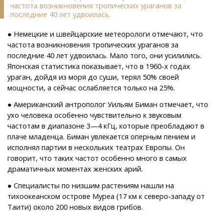
частота возникновения тропических ураганов за
последние 40 лет удвоилась.
● Немецкие и швейцарские метеорологи отмечают, что
частота возникновения тропических ураганов за
последние 40 лет удвоилась. Мало того, они усилились.
Японская статистика показывает, что в 1960-х годах
ураган, дойдя из моря до суши, терял 50% своей
мощности, а сейчас ослабляется только на 25%.
● Американский антрополог Уильям Биман отмечает, что
ухо человека особенно чувствительно к звуковым
частотам в диапазоне 3—4 кГц, которые преобладают в
плаче младенца. Биман увлекается оперным пением и
исполнял партии в нескольких театрах Европы. Он
говорит, что таких частот особенно много в самых
драматичных моментах женских арий.
● Специалисты по низшим растениям нашли на
тихоокеанском острове Муреа (17 км к северо-западу от
Таити) около 200 новых видов грибов.