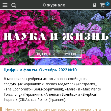
0
О журнале




Подписаться на журнал
Цифры и факты. Октябрь 2022 №10
В материалах рубрики использованы сообщения
следующих журналов: «Cosmos Magazine» (Австралия),
«The Economist» (Великобритания), «Mare» и «Max Planck
Forschung» (Германия), «American Scientist» и «Skeptical
Inquirer» (США), «Le Point» (Франция).
Немецкие и швейцарские метеорологи отмечают, что