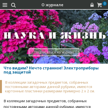
0
О журнале




Подписаться на журнал
Что видим? Нечто странное! Электроприборы
под защитой
В коллекции загадочных предметов, собранных
постоянными авторами данной рубрики, имеются
картонные пластинки размерами примерно 2 x 2 см.
В коллекции загадочных предметов, собранных
постоянными авторами данной рубрики, имеются